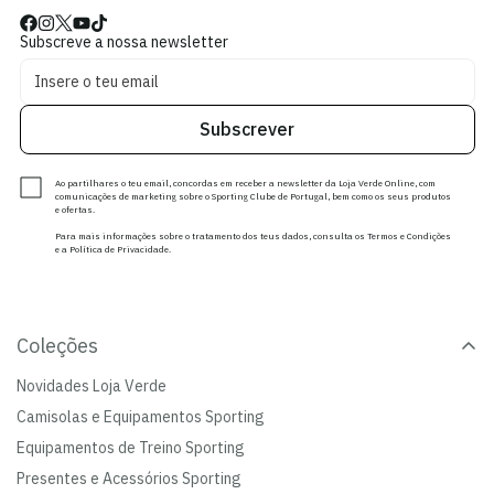
Subscreve a nossa newsletter
Subscrever
Ao partilhares o teu email, concordas em receber a newsletter da Loja Verde Online, com
comunicações de marketing sobre o Sporting Clube de Portugal, bem como os seus produtos
e ofertas.
Para mais informações sobre o tratamento dos teus dados, consulta os Termos e Condições
e a Política de Privacidade.
Coleções
Novidades Loja Verde
Camisolas e Equipamentos Sporting
Equipamentos de Treino Sporting
Presentes e Acessórios Sporting