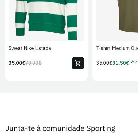
Sweat Nike Listada
T-shirt Medium Oli
Sócio
35,00€
70,00€
Preço
35,00€
31,50€
Preço
Preço
Preço
regular
regular
de
de
venda
Sócio
Junta-te à comunidade Sporting