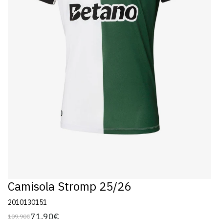
Camisola Stromp 25/26
2010130151
71,90€
109,90€
Preço
Preço