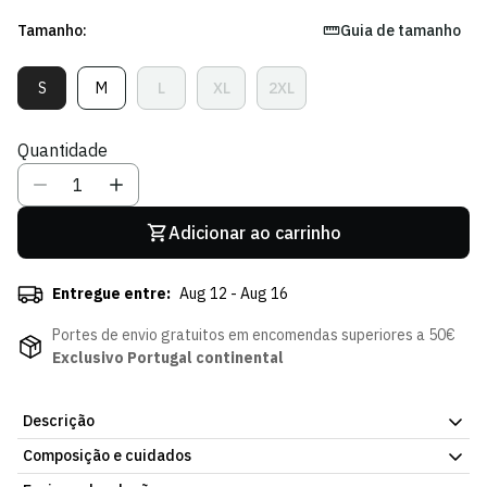
Tamanho:
Guia de tamanho
S
M
L
XL
2XL
Variante
Variante
Variante
Variante
Variante
Esgotada
Esgotada
Esgotada
Esgotada
Esgotada
Ou
Ou
Ou
Ou
Ou
Quantidade
Indisponível
Indisponível
Indisponível
Indisponível
Indisponível
Adicionar ao carrinho
Entregue entre:
Aug 12 - Aug 16
Portes de envio gratuitos em encomendas superiores a 50€
Exclusivo Portugal continental
Descrição
Composição e cuidados
Há símbolos que definem a nossa identidade. A nova Camisola
Stromp 25/26 homenageia Francisco Stromp, fundador e eterno