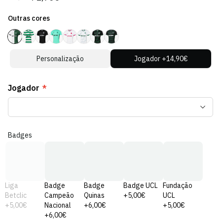
regular
de
Outras cores
venda
Personalização
Jogador +14,90€
Jogador
*
Badges
Liga
Badge
Badge
Badge UCL
Fundação
Betclic
Campeão
Quinas
+5,00€
UCL
+5,00€
Nacional
+6,00€
+5,00€
+6,00€