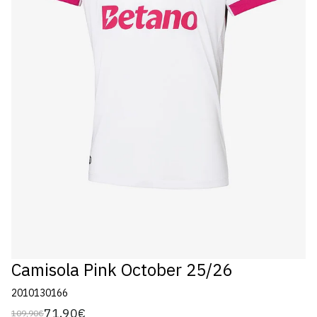
Camisola Pink October 25/26
2010130166
71,90€
109,90€
Preço
Preço