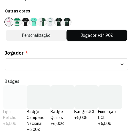
regular
de
Outras cores
venda
Personalização
Jogador +14,90€
Jogador
*
Badges
Liga
Badge
Badge
Badge UCL
Fundação
Betclic
Campeão
Quinas
+5,00€
UCL
+5,00€
Nacional
+6,00€
+5,00€
+6,00€