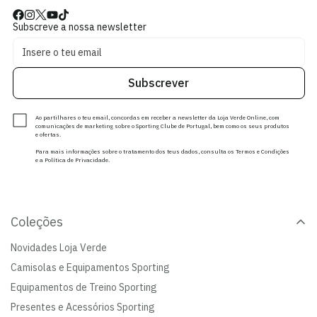
Subscreve a nossa newsletter
Subscrever
Ao partilhares o teu email, concordas em receber a newsletter da Loja Verde Online, com
comunicações de marketing sobre o Sporting Clube de Portugal, bem como os seus produtos
e ofertas.
Para mais informações sobre o tratamento dos teus dados, consulta os Termos e Condições
e a Política de Privacidade.
Coleções
Novidades Loja Verde
Camisolas e Equipamentos Sporting
Equipamentos de Treino Sporting
Presentes e Acessórios Sporting