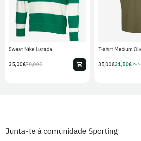
Sweat Nike Listada
T-shirt Medium Oli
Sócio
35,00€
70,00€
Preço
35,00€
31,50€
Preço
Preço
Preço
regular
regular
de
de
venda
Sócio
Junta-te à comunidade Sporting