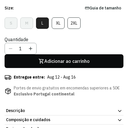
Size:
Guia de tamanho
S
M
L
XL
2XL
Variante
Variante
Variante
Variante
Variante
Esgotada
Esgotada
Esgotada
Esgotada
Esgotada
Ou
Ou
Ou
Ou
Ou
Quantidade
Indisponível
Indisponível
Indisponível
Indisponível
Indisponível
Adicionar ao carrinho
Entregue entre:
Aug 12 - Aug 16
Portes de envio gratuitos em encomendas superiores a 50€
Exclusivo Portugal continental
Descrição
Composição e cuidados
Camisola Pink October 25/26, em tecido leve para uso diário.
Acabamento pensado para resistir à lavagem frequente. Já