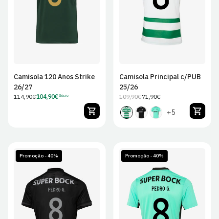
2XL
2XL
Camisola 120 Anos Strike
Camisola Principal c/PUB
26/27
25/26
Preço
114,90€
104,90€
109,90€
71,90€
Sócio
Preço
Preço
Preço
regular
de
regular
de
+5
Sócio
venda
Promoção - 40%
Promoção - 40%
S
M
L
XL
S
M
L
XL