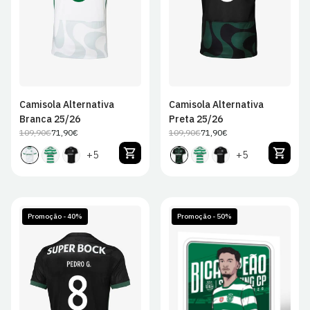
Camisola Alternativa
Camisola Alternativa
Branca 25/26
Preta 25/26
109,90€
71,90€
109,90€
71,90€
Preço
Preço
Preço
Preço
regular
de
regular
de
+5
+5
venda
venda
Promoção - 40%
Promoção - 50%
S
M
L
XL
2XL