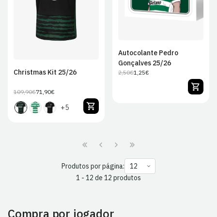
Autocolante Pedro
Gonçalves 25/26
Christmas Kit 25/26
2,50€
1,25€
Preço
Preço
regular
de
109,90€
71,90€
Preço
Preço
venda
regular
de
+5
venda
Produtos por página:
1 - 12 de 12 produtos
Compra por jogador