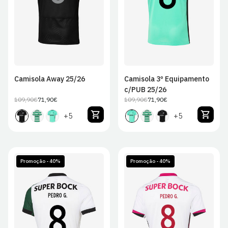
2XL
2XL
Camisola Away 25/26
Camisola 3º Equipamento
c/PUB 25/26
109,90€
71,90€
109,90€
71,90€
Preço
Preço
Preço
Preço
regular
de
regular
de
+5
+5
venda
venda
Promoção - 40%
Promoção - 40%
S
M
L
XL
S
M
L
XL