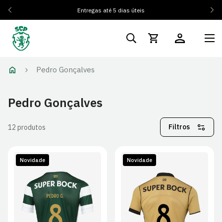
Entregas até 5 dias úteis
Pedro Gonçalves
Pedro Gonçalves
Filtros
12 produtos
Novidade
Novidade
S
M
L
XL
S
M
L
XL