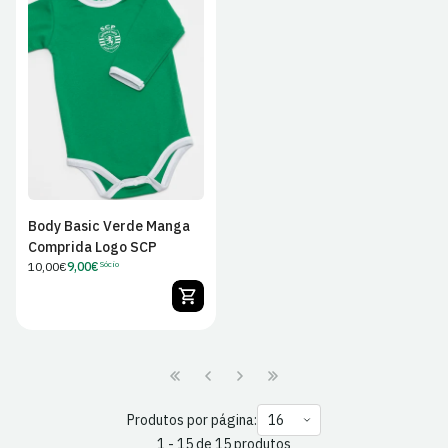
0/3M
3/6M
6/9M
9/12M
12/18M
18/24M
24/36M
Body Basic Verde Manga
Comprida Logo SCP
Preço
10,00€
9,00€
Sócio
Preço
regular
de
Sócio
Produtos por página:
1 - 15 de 15 produtos