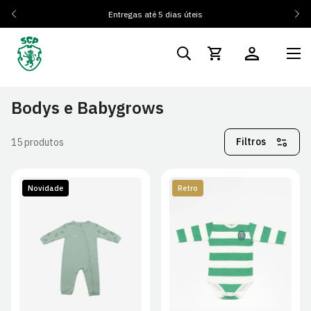
Entregas até 5 dias úteis
Bodys e Babygrows
Filtros
15 produtos
Novidade
Retro
0/3M
3/6M
6/9M
0/3M
3/6M
6/9M
9/12M
12/18M
18/24M
9/12M
12/18M
18/24M
24/36M
24/36M