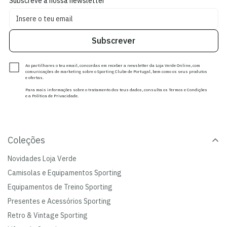
Subscreve a nossa newsletter
Subscrever
Ao partilhares o teu email, concordas em receber a newsletter da Loja Verde Online, com
comunicações de marketing sobre o Sporting Clube de Portugal, bem como os seus produtos
e ofertas.
Para mais informações sobre o tratamento dos teus dados, consulta os Termos e Condições
e a Política de Privacidade.
Coleções
Novidades Loja Verde
Camisolas e Equipamentos Sporting
Equipamentos de Treino Sporting
Presentes e Acessórios Sporting
Retro & Vintage Sporting