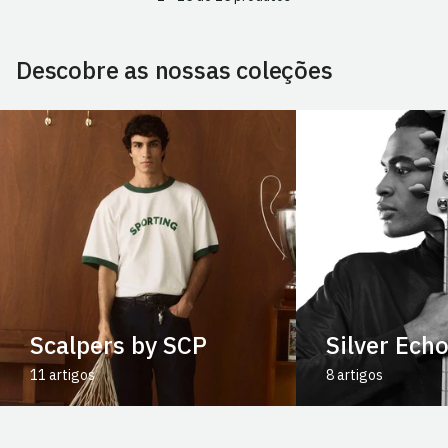
Descobre as nossas coleções
Scalpers by SCP
Silver Ech
11 artigos
8 artigos