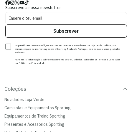
Subscreve a nossa newsletter
Subscrever
Ao partilhares o teu email, concordas em receber a newsletter da Loja Verde Online, com
comunicações de marketing sobre o Sporting Clube de Portugal, bem como os seus produtos
e ofertas.
Para mais informações sobre o tratamento dos teus dados, consulta os Termos e Condições
e a Política de Privacidade.
Coleções
Novidades Loja Verde
Camisolas e Equipamentos Sporting
Equipamentos de Treino Sporting
Presentes e Acessórios Sporting