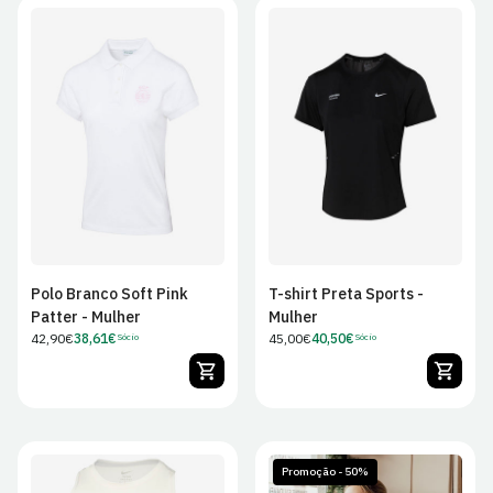
XS
S
M
L
XS
S
M
L
XL
2XL
XL
Polo Branco Soft Pink
T-shirt Preta Sports -
Patter - Mulher
Mulher
Preço
42,90€
38,61€
Preço
45,00€
40,50€
Sócio
Sócio
Preço
Preço
regular
regular
de
de
Sócio
Sócio
Promoção - 50%