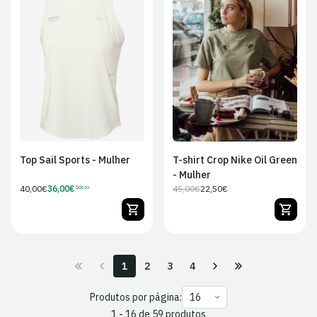
XS
S
M
L
XS
S
M
L
XL
XL
Top Sail Sports - Mulher
T-shirt Crop Nike Oil Green
- Mulher
Preço
40,00€
36,00€
45,00€
22,50€
Sócio
Preço
Preço
Preço
regular
de
regular
de
Sócio
venda
1
2
3
4
Produtos por página:
1 - 16 de 59 produtos