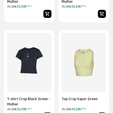
Mulher
Mulher
Preço
35,00€
31,50€
Preço
35,00€
31,50€
Sócio
Sócio
Preço
Preço
regular
regular
de
de
Sócio
Sócio
XS
S
M
L
XS
S
M
L
XL
XL
T-shirt Crop Black Green -
Top Crop Vapor Green
Mulher
Preço
35,00€
31,50€
Preço
35,00€
31,50€
Sócio
Sócio
Preço
Preço