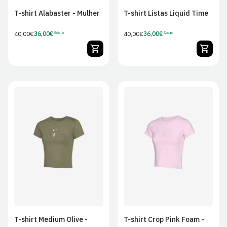
T-shirt Alabaster - Mulher
T-shirt Listas Liquid Time
Preço
40,00€
36,00€
Preço
40,00€
36,00€
Sócio
Sócio
Preço
Preço
regular
regular
de
de
Sócio
Sócio
XS
S
M
L
XS
S
M
L
XL
XL
T-shirt Medium Olive -
T-shirt Crop Pink Foam -