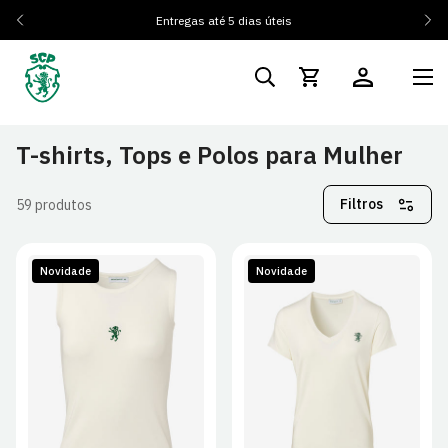
Entregas até 5 dias úteis
T-shirts, Tops e Polos para Mulher
Filtros
59 produtos
Novidade
Novidade
XS
S
M
L
XS
S
M
L
XL
2XL
XL
2XL