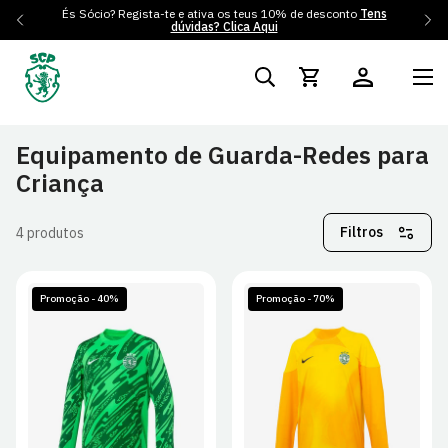
És Sócio? Regista-te e ativa os teus 10% de desconto
Tens
dúvidas? Clica Aqui
Equipamento de Guarda-Redes para
Criança
Filtros
4 produtos
Promoção - 40%
Promoção - 70%
JS
JM
JL
JXL
JS
JM
JL
JXL