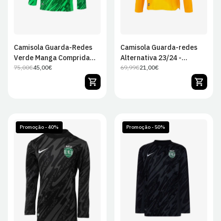
Camisola Guarda-Redes
Camisola Guarda-redes
Verde Manga Comprida
Alternativa 23/24 -
25/26 - Criança
75,00€
45,00€
Criança
69,99€
21,00€
Preço
Preço
Preço
Preço
regular
de
regular
de
venda
venda
Promoção - 40%
Promoção - 50%
JS
JM
JL
JXL
JS
JM
JL
JXL