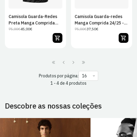
Camisola Guarda-Redes
Camisola Guarda-redes
Preta Manga Comprida
Manga Comprida 24/25 -
25/26 - Criança
75,00€
45,00€
Criança
75,00€
37,50€
Preço
Preço
Preço
Preço
regular
de
regular
de
venda
venda
Produtos por página:
1 - 4 de 4 produtos
Descobre as nossas coleções