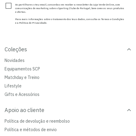
Ao partilhares o teu email, concordas em receber a newsletter da Loja Verde Online, com
comunicações de marketing sobre o Sporting Clube de Portugal, bem como os seus produtos
e ofertas.
Para mais informações sobre o tratamento dos teus dados, consulta os Termos e Condições
e a Política de Privacidade.
Coleções
Novidades
Equipamentos SCP
Matchday e Treino
Lifestyle
Gifts e Acessórios
Apoio ao cliente
Política de devolução e reembolso
Política e métodos de envio