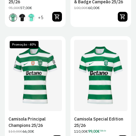
25/26
& Badge Campeão 25/26
95,00€
57,00€
100,00€
60,00€
Preço
Preço
Preço
Preço
regular
de
regular
de
+5
venda
venda
Promoção - 40%
S
M
L
XL
S
M
L
XL
2XL
2XL
Camisola Principal
Camisola Special Edition
Champions 25/26
25/26
110,00€
66,00€
Preço
110,00€
99,00€
Sócio
Preço
Preço
Preço