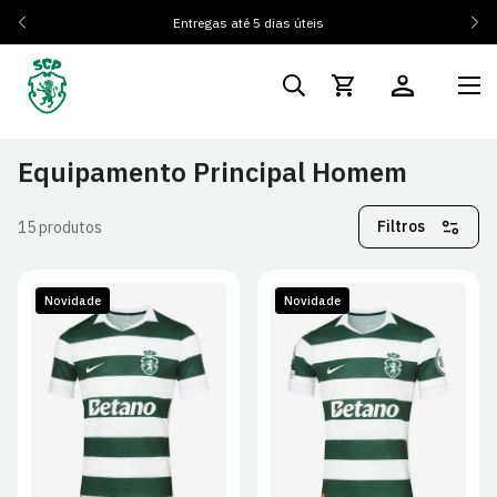
Entregas até 5 dias úteis
Equipamento Principal Homem
Filtros
15 produtos
Novidade
Novidade
S
M
L
XL
S
M
L
XL
2XL
2XL