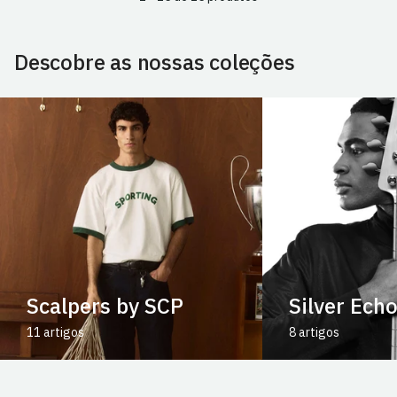
Descobre as nossas coleções
Scalpers by SCP
Silver Ech
11 artigos
8 artigos