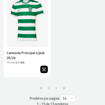
S
M
L
XL
2XL
Camisola Principal s/pub
25/26
95,00€
57,00€
Preço
Preço
regular
de
venda
Produtos por página:
1 - 15 de 15 produtos