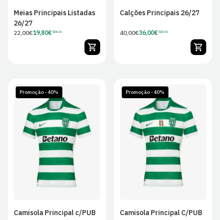
Meias Principais Listadas
Calções Principais 26/27
26/27
Preço
22,00€
19,80€
Preço
40,00€
36,00€
Sócio
Sócio
Preço
Preço
regular
regular
de
de
Sócio
Sócio
Promoção - 40%
Promoção - 40%
S
M
L
XL
S
M
L
XL
2XL
2XL
Camisola Principal c/PUB
Camisola Principal C/PUB