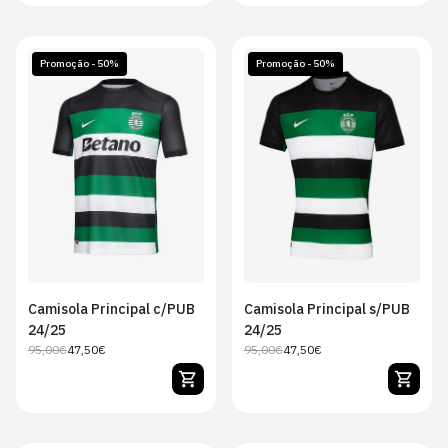
Promoção - 50%
Promoção - 50%
S
M
L
XL
S
M
L
XL
2XL
2XL
Camisola Principal c/PUB
Camisola Principal s/PUB
24/25
24/25
95,00€
47,50€
95,00€
47,50€
Preço
Preço
Preço
Preço
regular
de
regular
de
venda
venda