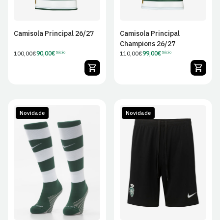
Camisola Principal 26/27
Camisola Principal
Champions 26/27
Preço
100,00€
90,00€
Preço
110,00€
99,00€
Sócio
Sócio
Preço
Preço
regular
regular
de
de
Sócio
Sócio
Novidade
Novidade
XS
S
M
L
S
M
L
XL
XL
2XL