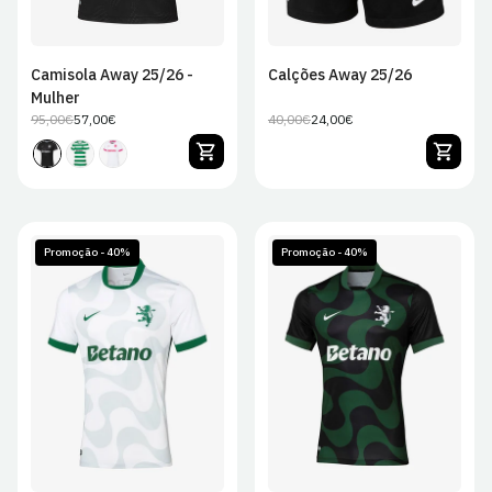
Camisola Away 25/26 -
Calções Away 25/26
Mulher
95,00€
57,00€
40,00€
24,00€
Preço
Preço
Preço
Preço
regular
de
regular
de
venda
venda
Promoção - 40%
Promoção - 40%
S
M
L
XL
S
M
L
XL
2XL
2XL