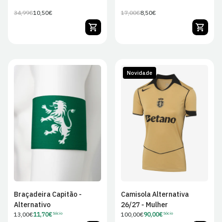
34,99€
10,50€
17,00€
8,50€
Preço
Preço
Preço
Preço
regular
de
regular
de
venda
venda
Novidade
XS
S
M
L
S
M
L
XL
Braçadeira Capitão -
Camisola Alternativa
Alternativo
26/27 - Mulher
Preço
13,00€
11,70€
Preço
100,00€
90,00€
Sócio
Sócio
Preço
Preço