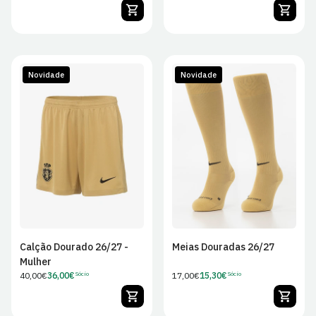
regular
regular
de
de
Sócio
Sócio
Novidade
Novidade
XS
S
M
L
XS
S
M
L
XL
XL
Calção Dourado 26/27 -
Meias Douradas 26/27
Mulher
Preço
40,00€
36,00€
Preço
17,00€
15,30€
Sócio
Sócio
Preço
Preço
regular
regular
de
de
Sócio
Sócio