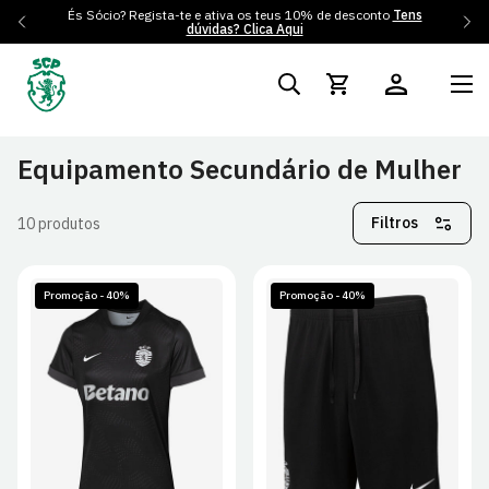
És Sócio? Regista-te e ativa os teus 10% de desconto
Tens
dúvidas? Clica Aqui
Equipamento Secundário de Mulher
Filtros
10 produtos
Promoção - 40%
Promoção - 40%
XS
S
M
L
S
M
L
XL
XL
2XL