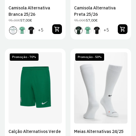
Camisola Alternativa
Camisola Alternativa
Branca 25/26
Preta 25/26
95,00€
57,00€
95,00€
57,00€
Preço
Preço
Preço
Preço
regular
de
regular
de
+5
+5
venda
venda
Promoção - 70%
Promoção - 50%
S
M
L
XL
XS
S
M
L
2XL
Calção Alternativos Verde
Meias Alternativas 24/25