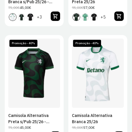
Branca s/Pub 25/26 -
Preta 25/26
Criança
75,00€
45,00€
95,00€
57,00€
Preço
Preço
Preço
Preço
regular
de
regular
de
+3
+5
venda
venda
Promoção - 40%
Promoção - 40%
S
M
L
XL
JS
JM
JL
JXL
2XL
Camisola Alternativa
Camisola Alternativa
Preta s/Pub 25/26 -
Branca 25/26
Criança
75,00€
45,00€
95,00€
57,00€
Preço
Preço
Preço
Preço