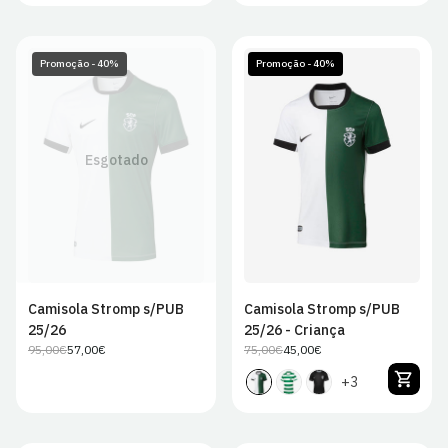
Promoção - 40%
Promoção - 40%
Esgotado
JS
JM
JL
JXL
Camisola Stromp s/PUB
Camisola Stromp s/PUB
25/26
25/26 - Criança
95,00€
57,00€
75,00€
45,00€
Preço
Preço
Preço
Preço
regular
de
regular
de
+3
venda
venda