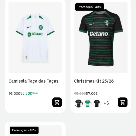
Promoção - 40%
S
M
L
XL
S
M
L
XL
2XL
2XL
Camisola Taça das Taças
Christmas Kit 25/26
Preço
95,00€
85,50€
95,00€
57,00€
Sócio
Preço
Preço
Preço
regular
de
regular
de
+5
Sócio
venda
Promoção - 40%