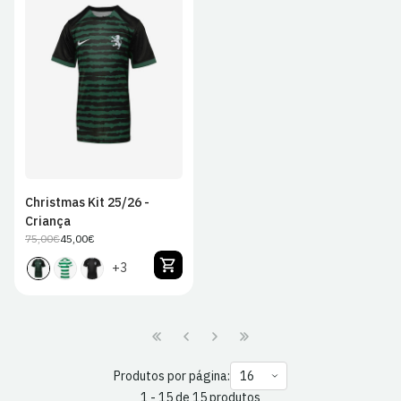
JS
JM
JL
JXL
Christmas Kit 25/26 -
Criança
75,00€
45,00€
Preço
Preço
regular
de
+3
venda
Produtos por página:
1 - 15 de 15 produtos