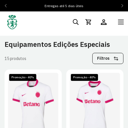
Entregas até 5 dias úteis
Equipamentos Edições Especiais
Filtros
15 produtos
Promoção - 40%
Promoção - 40%
S
M
L
XL
XS
S
M
L
2XL
XL