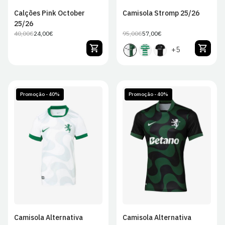
Calções Pink October
Camisola Stromp 25/26
25/26
40,00€
24,00€
95,00€
57,00€
Preço
Preço
Preço
Preço
regular
de
regular
de
+5
venda
venda
Promoção - 40%
Promoção - 40%
S
M
L
XL
JS
JM
JL
JXL
2XL
Camisola Alternativa
Camisola Alternativa