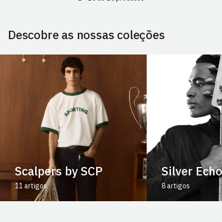
Descobre as nossas coleções
Scalpers by SCP
Silver Ech
11 artigos
8 artigos