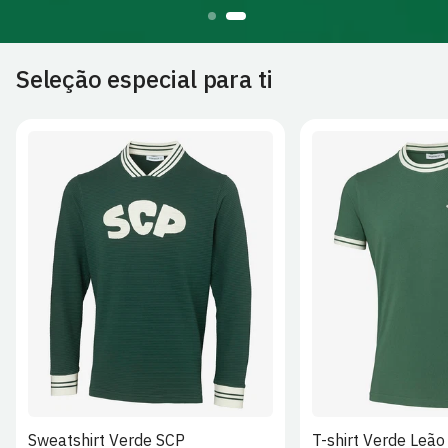
Seleção especial para ti
XS
S
M
L
XL
XS
S
M
2XL
3XL
4XL
2XL
3XL
Sweatshirt Verde SCP
T-shirt Verde Leão