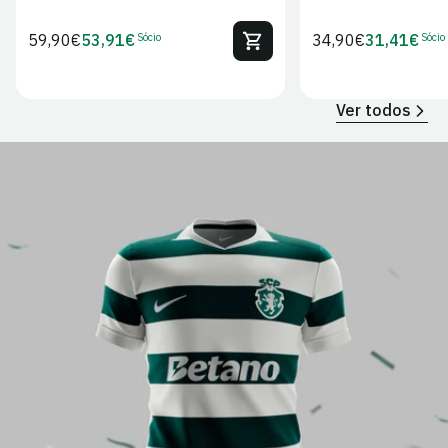
Sócio
Sócio
Preço
59,90€
53,91€
Preço
34,90€
31,41€
Preço
Preço
regular
regular
de
de
Sócio
Sócio
Ver todos