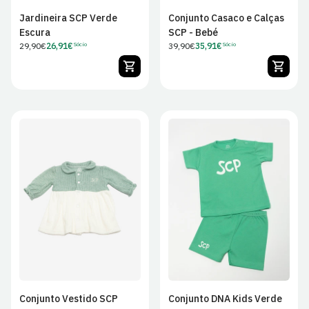
Jardineira SCP Verde
Conjunto Casaco e Calças
Escura
SCP - Bebé
Preço
29,90€
26,91€
Preço
39,90€
35,91€
Sócio
Sócio
Preço
Preço
regular
regular
de
de
Sócio
Sócio
0/3M
3/6M
6/9M
0/3M
6/9M
9/12M
9/12M
12/18M
18/24M
12/18M
18/24M
24/36M
Conjunto Vestido SCP
Conjunto DNA Kids Verde