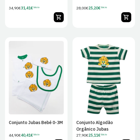
Preço
34,90€
31,41€
Preço
28,00€
25,20€
Sócio
Sócio
Preço
Preço
regular
regular
de
de
Sócio
Sócio
0/3M
3/6M
6/9M
9/12M
12/18M
18/24M
26/36M
Conjunto Jubas Bebé 0-3M
Conjunto Algodão
Orgânico Jubas
Preço
44,90€
40,41€
Preço
27,90€
25,11€
Sócio
Sócio
Preço
Preço