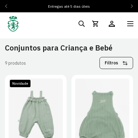
Entregas até 5 dias úteis
Conjuntos para Criança e Bebé
Filtros
9 produtos
Novidade
0/3M
3/6M
6/9M
0/3M
3/6M
6/9M
9/12M
12/18M
18/24M
9/12M
12/18M
18/24M
24/36M
24/36M