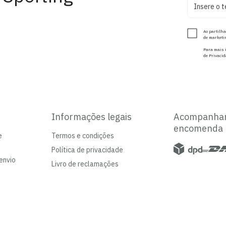
Ao partilha
de marketin
Para mais i
de Privacid
Informações legais
Acompanha
encomenda
e
Termos e condições
Política de privacidade
envio
Livro de reclamações