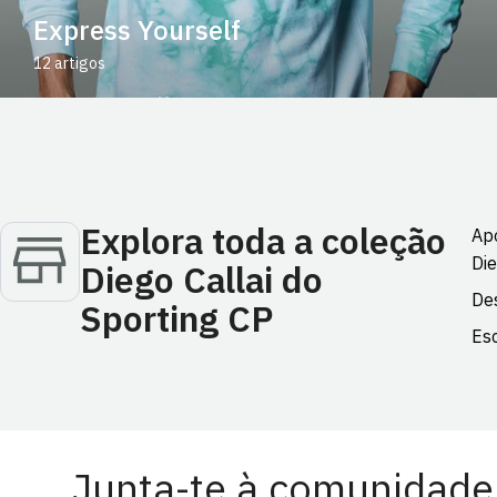
Express Yourself
12 artigos
Explora toda a coleção
Apo
Die
Diego Callai do
Des
Sporting CP
Esc
Junta-te à comunidade