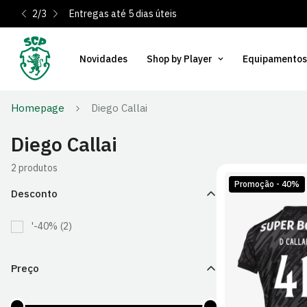
2
/
3
Entregas até 5 dias úteis
Novidades
Shop by Player
Equipamentos
Homepage
Diego Callai
Diego Callai
2 produtos
Promoção - 40%
Desconto
'-40%
(2)
S
M
Preço
2XL