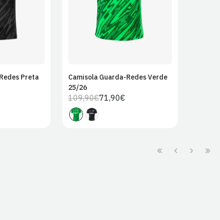
Redes Preta
Camisola Guarda-Redes Verde
25/26
109,90€
71,90€
Preço
Preço
regular
de
venda