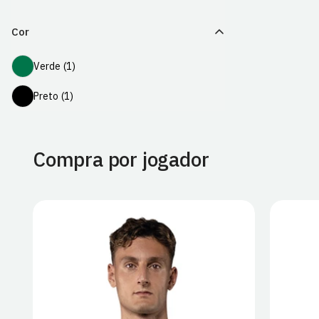
Cor
Verde
Verde
(1)
Preto
Preto
(1)
Compra por jogador