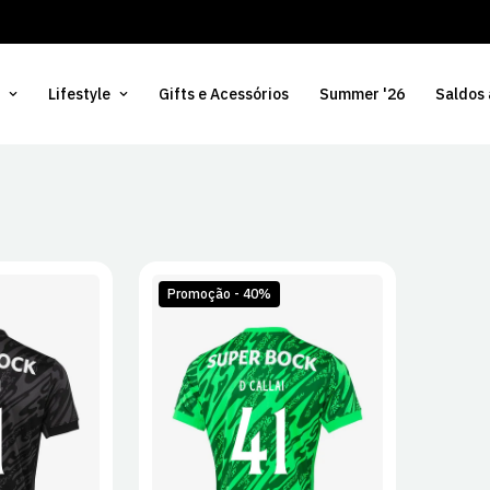
Lifestyle
Gifts e Acessórios
Summer '26
Saldos
Promoção - 40%
L
XL
S
M
L
XL
2XL