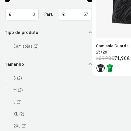
De
Para
€
Para
€
Tipo de produto
Camisola Guarda-
Camisolas
(2)
25/26
109,90€
71,90€
Preço
Preço
Tamanho
regular
de
venda
S
(2)
M
(2)
L
(2)
XL
(2)
2XL
(2)