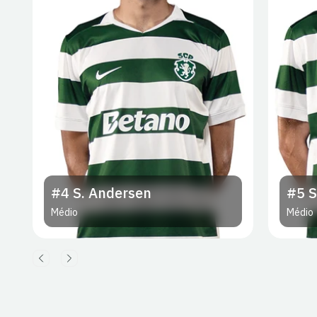
#4
S. Andersen
#5
S
Médio
Médio