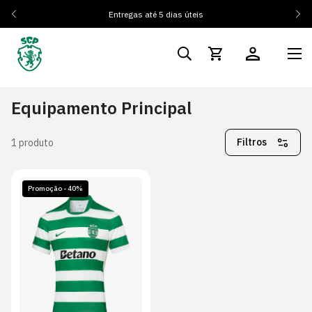
Entregas até 5 dias úteis
Equipamento Principal
Filtros
1 produto
Promoção - 40%
S
M
L
XL
2XL