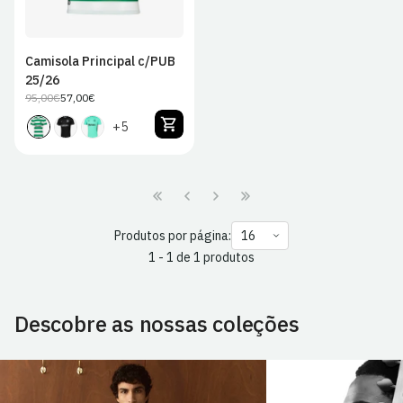
Camisola Principal c/PUB
25/26
95,00€
57,00€
Preço
Preço
regular
de
+5
venda
Produtos por página:
1 - 1 de 1 produtos
Descobre as nossas coleções