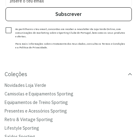
Subscrever
Ao partilhares o teu email, concordas em receber a newsletter da Loja Verde Online, com
comunicações de marketing sobre o Sporting Clube de Portugal, bem como os seus produtos
e ofertas.
Para mais informações sobre o tratamento dos teus dados, consulta os Termos e Condições
e a Política de Privacidade.
Coleções
Novidades Loja Verde
Camisolas e Equipamentos Sporting
Equipamentos de Treino Sporting
Presentes e Acessórios Sporting
Retro & Vintage Sporting
Lifestyle Sporting
Saldos Sporting