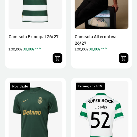
Camisola Principal 26/27
Camisola Alternativa
26/27
Preço
100,00€
90,00€
Preço
100,00€
90,00€
Sócio
Sócio
Preço
Preço
regular
regular
de
de
Sócio
Sócio
Novidade
Promoção - 40%
S
M
L
XL
S
M
L
XL
2XL
2XL