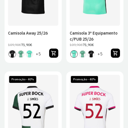
Camisola Away 25/26
Camisola 3º Equipamento
c/PUB 25/26
109,90€
71,90€
109,90€
71,90€
Preço
Preço
Preço
Preço
regular
de
regular
de
+5
+5
venda
venda
Promoção - 40%
Promoção - 40%
S
M
L
XL
S
M
L
XL
2XL
2XL