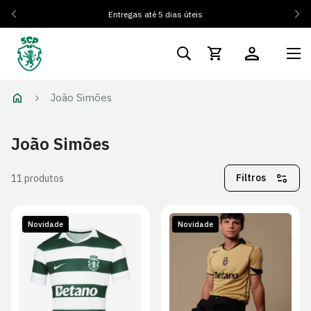
Entregas até 5 dias úteis
João Simões
João Simões
Filtros
11 produtos
Novidade
Novidade
S
M
L
XL
S
M
L
XL
2XL
2XL