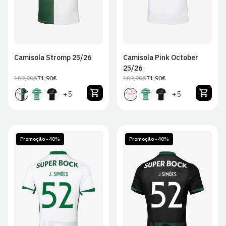
Camisola Stromp 25/26
Camisola Pink October
25/26
109,90€
71,90€
109,90€
71,90€
Preço
Preço
Preço
Preço
regular
de
regular
de
+5
+5
venda
venda
Promoção - 40%
Promoção - 40%
S
M
L
XL
S
M
L
XL
2XL
2XL