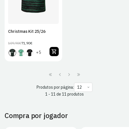
Christmas Kit 25/26
109,90€
71,90€
Preço
Preço
regular
de
+5
venda
Produtos por página:
1 - 11 de 11 produtos
Compra por jogador