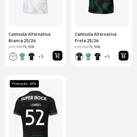
Camisola Alternativa
Camisola Alternativa
Branca 25/26
Preta 25/26
109,90€
71,90€
109,90€
71,90€
Preço
Preço
Preço
Preço
regular
de
regular
de
+5
+5
venda
venda
Promoção - 40%
S
M
L
XL
2XL