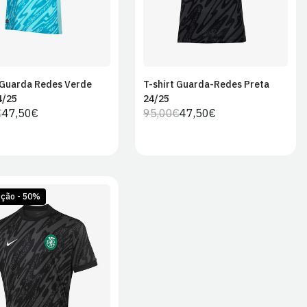
 Guarda Redes Verde
T-shirt Guarda-Redes Preta
Adicionar ao
Adicionar ao
4/25
24/25
carrinho
carrinho
€
47,50€
95,00€
47,50€
Preço
Preço
Preço
Preço
regular
de
regular
de
venda
venda
ção - 50%
M
L
XL
2XL