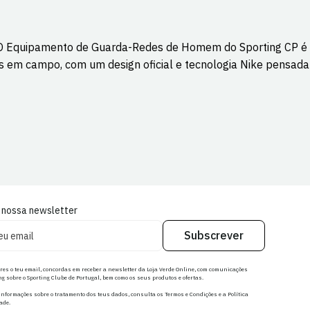
a. O Equipamento de Guarda-Redes de Homem do Sporting CP é
s em campo, com um design oficial e tecnologia Nike pensada
 nossa newsletter
Subscrever
res o teu email, concordas em receber a newsletter da Loja Verde Online, com comunicações
g sobre o Sporting Clube de Portugal, bem como os seus produtos e ofertas.
nformações sobre o tratamento dos teus dados, consulta os Termos e Condições e a Política
ade.