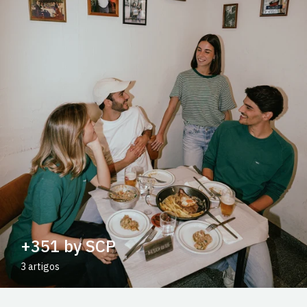
+351 by SCP
3 artigos