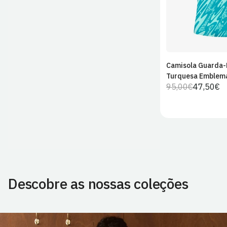
Camisola Guarda
Adiciona
Turquesa Emblema
carrin
95,00€
47,50€
Preço
Preço
regular
de
venda
Descobre as nossas coleções