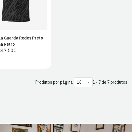
la Guarda Redes Preto
Adicionar ao
a Retro
carrinho
€
47,50€
Preço
Preço
regular
de
venda
Produtos por página:
1 - 7 de 7 produtos