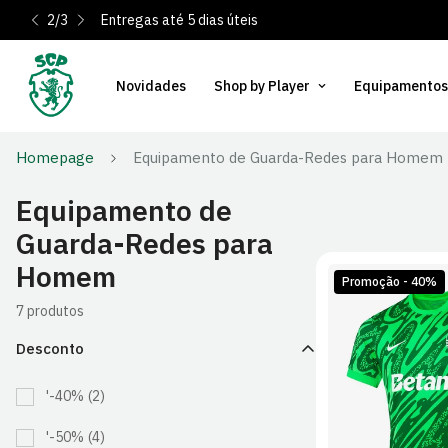
2
/
3
Entregas até 5 dias úteis
Novidades
Shop by Player
Equipamentos
Homepage
Equipamento de Guarda-Redes para Homem
Equipamento de
Guarda-Redes para
Homem
Promoção - 40%
7 produtos
Desconto
S
M
'-40%
(2)
2XL
'-50%
(4)