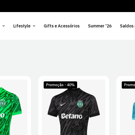
Lifestyle
Gifts e Acessórios
Summer '26
Saldos
Promoção - 40%
Promo
L
XL
S
M
L
XL
S
2XL