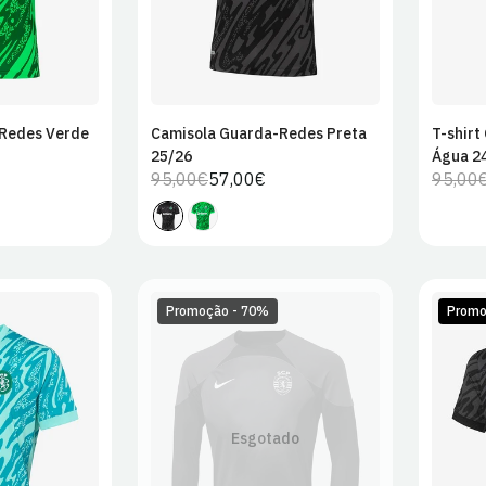
Redes Verde
Camisola Guarda-Redes Preta
T-shirt
r ao
Adicionar ao
25/26
Água 2
ho
carrinho
95,00€
57,00€
95,00
Preço
Preço
regular
de
venda
Promoção - 70%
Promo
L
XL
S
Esgotado