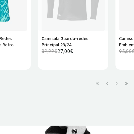
-Redes
Camisola Guarda-redes
Camiso
r ao
 Retro
Principal 23/24
Emblem
ho
89,99€
27,00€
95,00
Preço
Preço
regular
de
venda