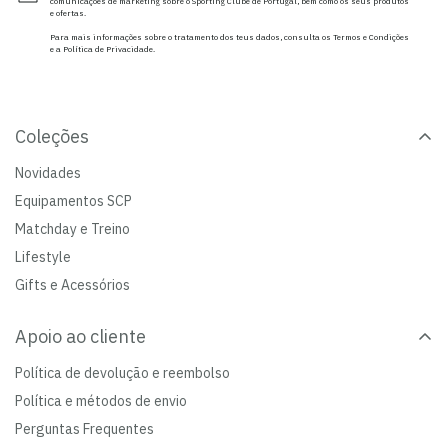
comunicações de marketing sobre o Sporting Clube de Portugal, bem como os seus produtos
e ofertas.
Para mais informações sobre o tratamento dos teus dados, consulta os Termos e Condições
e a Política de Privacidade.
Coleções
Novidades
Equipamentos SCP
Matchday e Treino
Lifestyle
Gifts e Acessórios
Apoio ao cliente
Política de devolução e reembolso
Política e métodos de envio
Perguntas Frequentes