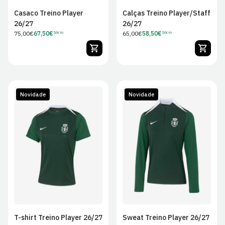
Casaco Treino Player
Calças Treino Player/Staff
26/27
26/27
Preço
75,00€
67,50€
Preço
65,00€
58,50€
Sócio
Sócio
Preço
Preço
regular
regular
de
de
Sócio
Sócio
Novidade
Novidade
XS
S
M
L
XS
S
M
L
XL
XL
T-shirt Treino Player 26/27
Sweat Treino Player 26/27