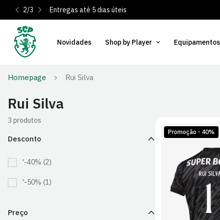
2
/
3
Entregas até 5 dias úteis
Novidades
Shop by Player
Equipamentos
Homepage
Rui Silva
Rui Silva
3 produtos
Promoção - 40%
Desconto
'-40%
(2)
'-50%
(1)
S
M
Preço
2XL