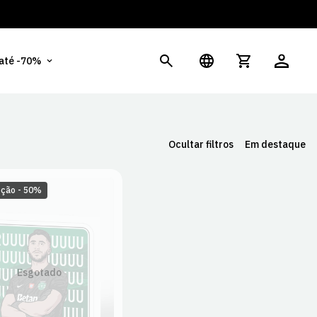
És
 até -70%
Ocultar filtros
Em destaque
ção - 50%
Esgotado