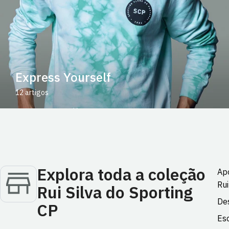
Express Yourself
12 artigos
Explora toda a coleção
Apo
Rui
Rui Silva do Sporting
Des
CP
Esc