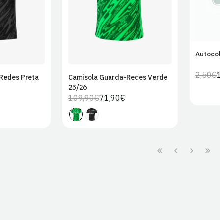
Autocol
2,50€
Redes Preta
Camisola Guarda-Redes Verde
25/26
109,90€
71,90€
Preço
Preço
regular
de
venda