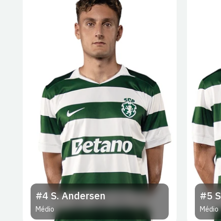
#4
S. Andersen
#5
S
Médio
Médio