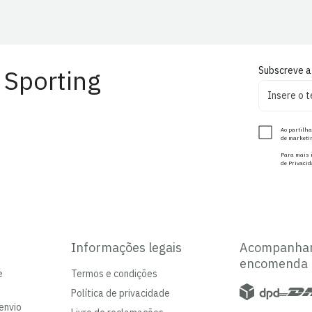
 Sporting
Subscreve a
Ao partilha
de marketin
Para mais i
de Privacid
Informações legais
Acompanha
encomenda
e
Termos e condições
Política de privacidade
envio