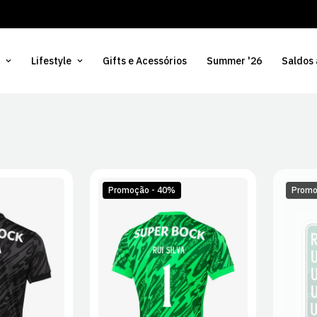
Lifestyle
Gifts e Acessórios
Summer '26
Saldos
Promoção - 40%
Promo
L
XL
S
M
L
XL
2XL