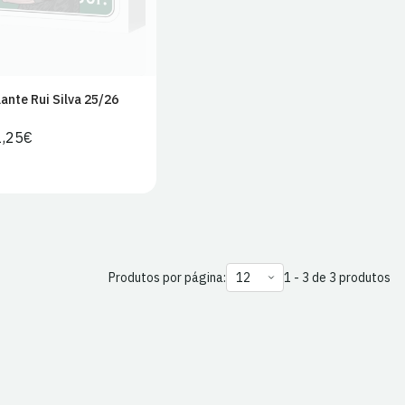
ante Rui Silva 25/26
1,25€
Preço
Preço
regular
de
venda
Produtos por página:
1 - 3 de 3 produtos