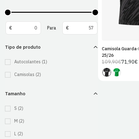
De
Para
€
Para
€
Tipo de produto
Camisola Guarda-
25/26
109,90€
71,90€
Autocolantes
(1)
Preço
Preço
regular
de
Camisolas
(2)
venda
Tamanho
S
(2)
M
(2)
L
(2)