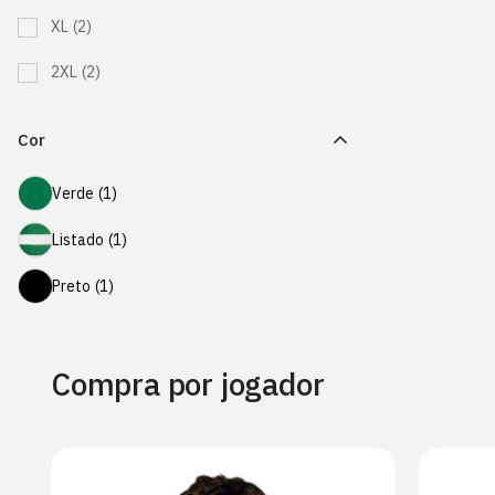
XL
(2)
2XL
(2)
Cor
Verde
Verde
(1)
Listado
Listado
(1)
Preto
Preto
(1)
Compra por jogador