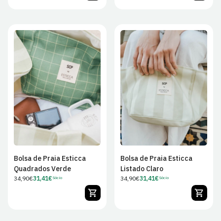
Bolsa de Praia Esticca
Bolsa de Praia Esticca
Quadrados Verde
Listado Claro
Preço
34,90€
31,41€
Preço
34,90€
31,41€
Sócio
Sócio
Preço
Preço
regular
regular
de
de
Sócio
Sócio