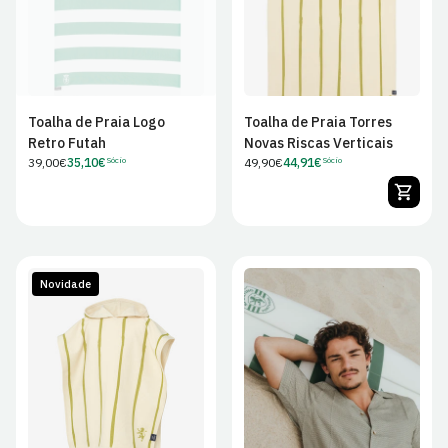
Toalha de Praia Logo
Toalha de Praia Torres
Retro Futah
Novas Riscas Verticais
Preço
39,00€
35,10€
Preço
49,90€
44,91€
Sócio
Sócio
Preço
Preço
regular
regular
de
de
Sócio
Sócio
Novidade
XS
S
M
L
XL
2XL
3XL