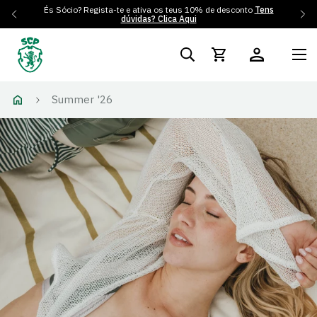
És Sócio? Regista-te e ativa os teus 10% de desconto
Tens
dúvidas? Clica Aqui
Summer '26