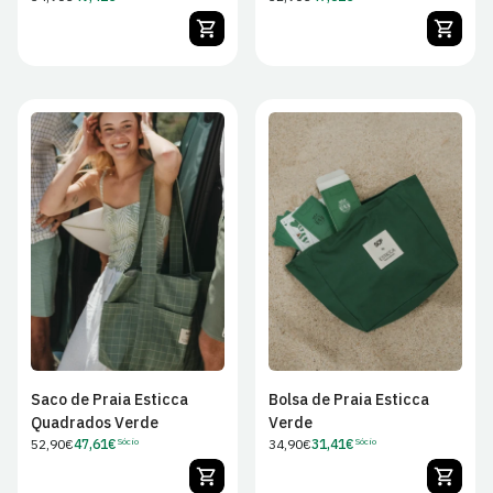
Preço
Preço
regular
regular
de
de
Sócio
Sócio
Saco de Praia Esticca
Bolsa de Praia Esticca
Quadrados Verde
Verde
Preço
52,90€
47,61€
Preço
34,90€
31,41€
Sócio
Sócio
Preço
Preço
regular
regular
de
de
Sócio
Sócio