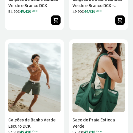
Verde e Branco DCK
Verde e Branco DCK -
Preço
54,90€
49,41€
Criança
Preço
49,90€
44,91€
Sócio
Sócio
Preço
Preço
regular
regular
de
de
Sócio
Sócio
26
28
30
31
32
33
34
36
38
Calções de Banho Verde
Saco de Praia Esticca
Escuro DCK
Verde
Preço
54,90€
49,41€
Preço
52,90€
47,61€
Sócio
Sócio