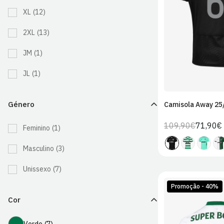
XL
(12)
2XL
2XL
(13)
JM
(1)
JL
(1)
Género
Camisola Away 25
109,90€
71,90€
Preço
Preço
Feminino
(1)
regular
de
Masculino
(3)
venda
Unissexo
(7)
Promoção - 40%
Cor
Verde
Verde
(7)