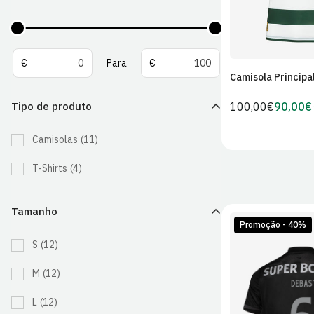
De
Para
€
Para
€
Camisola Principa
Tipo de produto
Preço
100,00€
90,00€
Preço
regular
de
Camisolas
(11)
Sócio
T-Shirts
(4)
Tamanho
Promoção - 40%
S
(12)
M
(12)
L
(12)
S
M