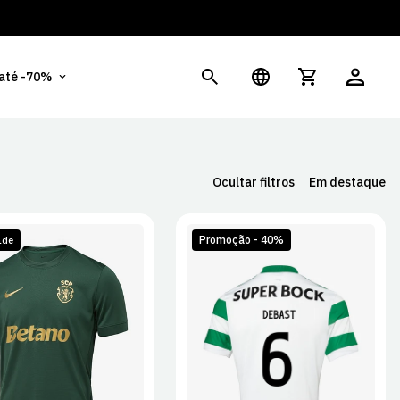
És
 até -70%
Ocultar filtros
Em destaque
Promoção - 40%
ade
M
L
XL
S
M
L
XL
2XL
2XL