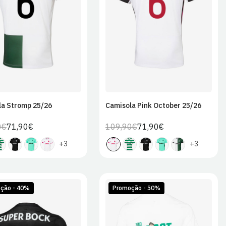
2XL
2XL
la Stromp 25/26
Camisola Pink October 25/26
0€
71,90€
109,90€
71,90€
Preço
Preço
Preço
Preço
regular
de
regular
de
+3
+3
venda
venda
ção - 40%
Promoção - 50%