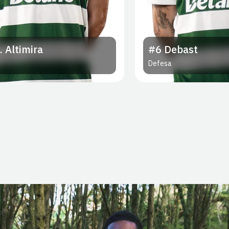
. Altimira
#6
Debast
Defesa