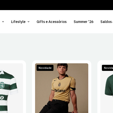
Lifestyle
Gifts e Acessórios
Summer '26
Saldos
Novidade
Novid
L
XL
S
M
L
XL
S
2XL