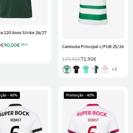
a 120 Anos Strike 26/27
Sócio
0€
90,00€
Preço
Camisola Principal c/PUB 25/26
r
de
109,90€
71,90€
Preço
Preço
Sócio
regular
de
+3
venda
ção - 40%
Promoção - 40%
M
L
XL
S
M
L
XL