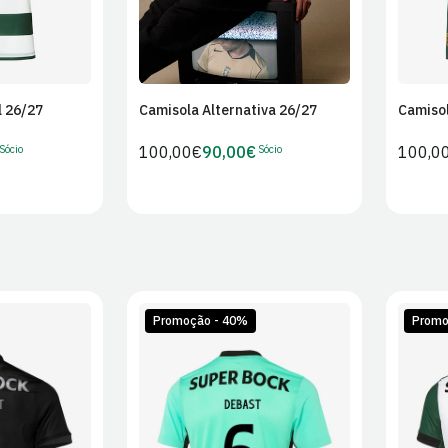
l 26/27
Camisola Alternativa 26/27
Camisol
Sócio
Sócio
Preço
100,00€
90,00€
Preço
100,0
Preço
regular
regula
de
Sócio
Promoção - 40%
Promo
L
XL
S
M
L
XL
S