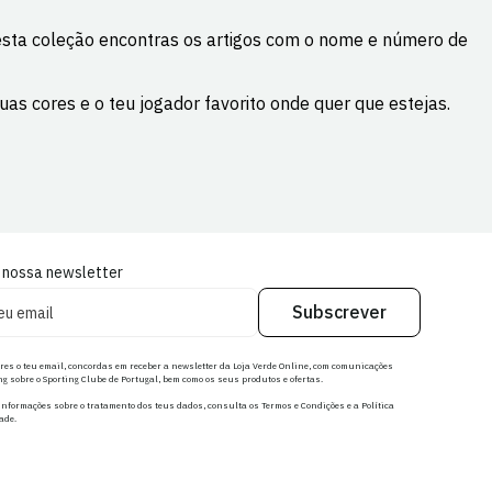
Nesta coleção encontras os artigos com o nome e número de
as cores e o teu jogador favorito onde quer que estejas.
 nossa newsletter
Subscrever
res o teu email, concordas em receber a newsletter da Loja Verde Online, com comunicações
g sobre o Sporting Clube de Portugal, bem como os seus produtos e ofertas.
nformações sobre o tratamento dos teus dados, consulta os Termos e Condições e a Política
ade.