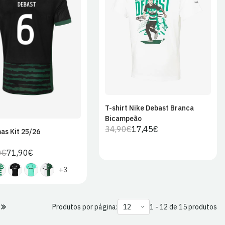
S
M
L
XL
M
L
XL
2XL
2XL
T-shirt Nike Debast Branca
Bicampeão
34,90€
17,45€
Preço
Preço
as Kit 25/26
regular
de
0€
71,90€
Preço
Preço
venda
regular
de
+3
venda
Produtos por página:
1 - 12 de 15 produtos