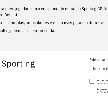
ia o teu jogador com o equipamento oficial do Sporting CP. 
no Debast.
de camisolas, autocolantes e muito mais para mostrares as tu
olhe, personaliza e representa.
 Sporting
Subscreve a
Ao partilha
de marketin
Para mais i
de Privacid