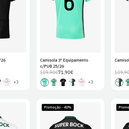
2XL
/26
Camisola 3º Equipamento
Camiso
c/PUB 25/26
109,90€
71,90€
109,9
Preço
Preço
regular
de
+3
+3
venda
Promoção - 40%
Promo