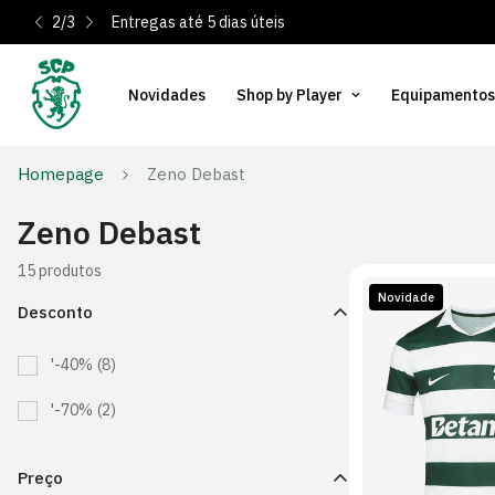
2
/
3
Entregas até 5 dias úteis
Novidades
Shop by Player
Equipamentos
Homepage
Zeno Debast
Zeno Debast
15 produtos
Novidade
Desconto
'-40%
(8)
S
M
'-70%
(2)
2XL
Preço