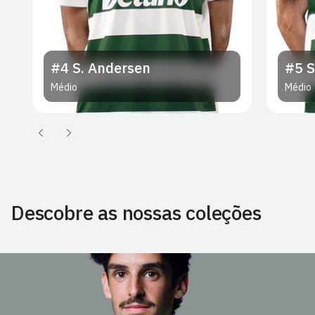
#4
S. Andersen
#5
S
Médio
Médio
Descobre as nossas coleções