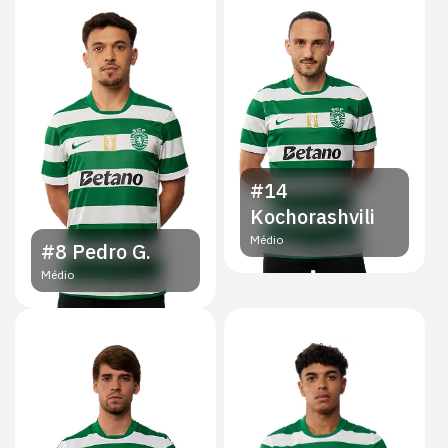
#14
Kochorashvili
Médio
#8
Pedro G.
Médio