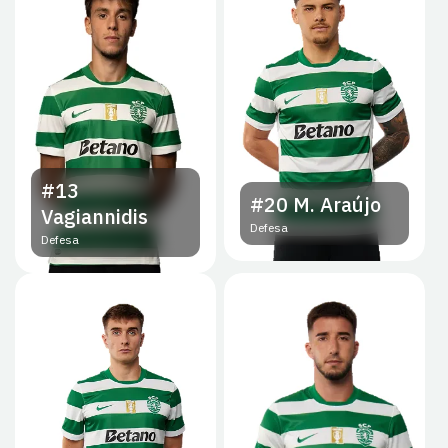
#13
#20
M. Araújo
Vagiannidis
Defesa
Defesa