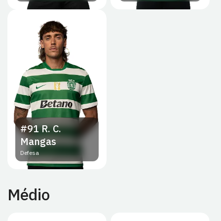
#91
R. C.
Mangas
Defesa
Médio