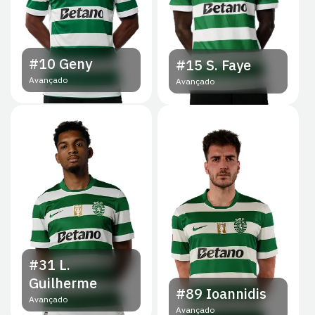
#10
Geny
#15
S. Faye
Avançado
Avançado
#31
L.
Guilherme
#89
Ioannidis
Avançado
Avançado