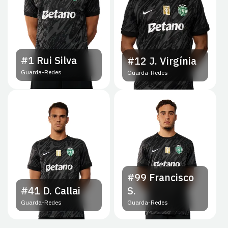
#1
Rui Silva
#12
J. Virgínia
Guarda-Redes
Guarda-Redes
#99
Francisco
#41
D. Callai
S.
Guarda-Redes
Guarda-Redes