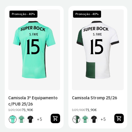
Promoção - 40%
Promoção - 40%
S
M
L
XL
S
M
L
XL
2XL
2XL
Camisola 3º Equipamento
Camisola Stromp 25/26
c/PUB 25/26
109,90€
71,90€
109,90€
71,90€
Preço
Preço
Preço
Preço
regular
de
regular
de
+5
+5
venda
venda