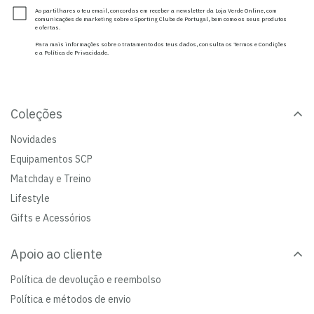
Ao partilhares o teu email, concordas em receber a newsletter da Loja Verde Online, com
comunicações de marketing sobre o Sporting Clube de Portugal, bem como os seus produtos
e ofertas.
Para mais informações sobre o tratamento dos teus dados, consulta os Termos e Condições
e a Política de Privacidade.
Coleções
Novidades
Equipamentos SCP
Matchday e Treino
Lifestyle
Gifts e Acessórios
Apoio ao cliente
Política de devolução e reembolso
Política e métodos de envio