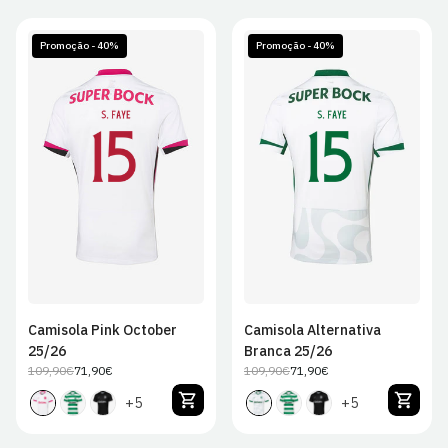
Promoção - 40%
Promoção - 40%
S
M
L
XL
S
M
L
XL
2XL
2XL
Camisola Pink October
Camisola Alternativa
25/26
Branca 25/26
109,90€
71,90€
109,90€
71,90€
Preço
Preço
Preço
Preço
regular
de
regular
de
+5
+5
venda
venda