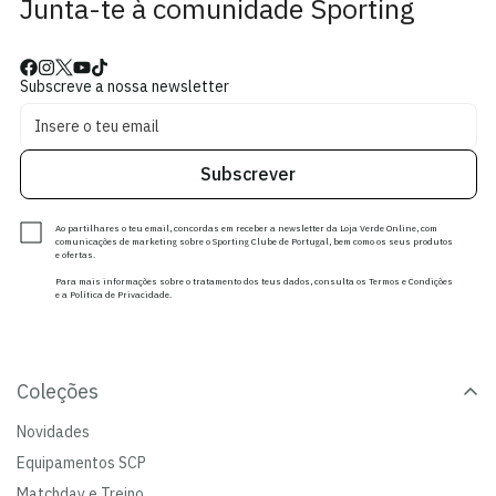
Junta-te à comunidade Sporting
Subscreve a nossa newsletter
Subscrever
Ao partilhares o teu email, concordas em receber a newsletter da Loja Verde Online, com
comunicações de marketing sobre o Sporting Clube de Portugal, bem como os seus produtos
e ofertas.
Para mais informações sobre o tratamento dos teus dados, consulta os Termos e Condições
e a Política de Privacidade.
Coleções
Novidades
Equipamentos SCP
Matchday e Treino