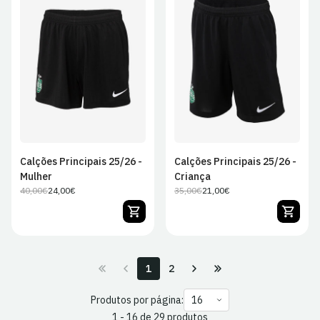
XS
S
M
L
JS
JM
JL
JXL
XL
Calções Principais 25/26 -
Calções Principais 25/26 -
Mulher
Criança
40,00€
24,00€
35,00€
21,00€
Preço
Preço
Preço
Preço
regular
de
regular
de
venda
venda
1
2
Produtos por página:
1 - 16 de 29 produtos