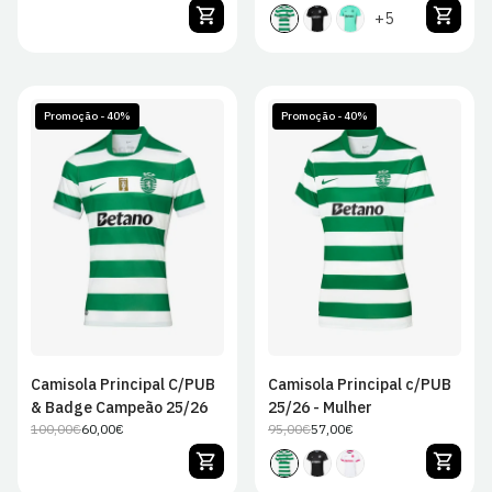
regular
de
regular
de
+5
Sócio
venda
Promoção - 40%
Promoção - 40%
S
M
L
XL
XS
S
M
L
2XL
XL
Camisola Principal C/PUB
Camisola Principal c/PUB
& Badge Campeão 25/26
25/26 - Mulher
100,00€
60,00€
95,00€
57,00€
Preço
Preço
Preço
Preço
regular
de
regular
de
venda
venda