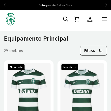
Entregas até 5 dias úteis
Equipamento Principal
Filtros
29 produtos
Novidade
Novidade
S
M
L
XL
S
M
L
XL
2XL
2XL