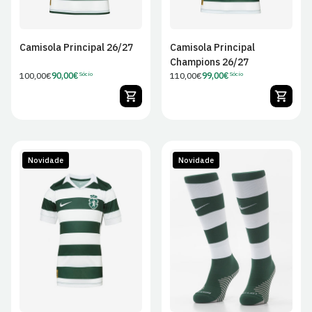
Camisola Principal 26/27
Camisola Principal
Champions 26/27
Preço
100,00€
90,00€
Preço
110,00€
99,00€
Sócio
Sócio
Preço
Preço
regular
regular
de
de
Sócio
Sócio
Novidade
Novidade
XS
S
M
L
S
M
L
XL
XL