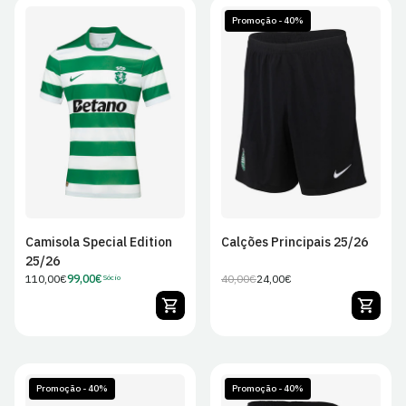
Promoção - 40%
S
M
L
XL
S
M
L
XL
2XL
2XL
Camisola Special Edition
Calções Principais 25/26
25/26
Preço
110,00€
99,00€
40,00€
24,00€
Sócio
Preço
Preço
Preço
regular
de
regular
de
Sócio
venda
Promoção - 40%
Promoção - 40%