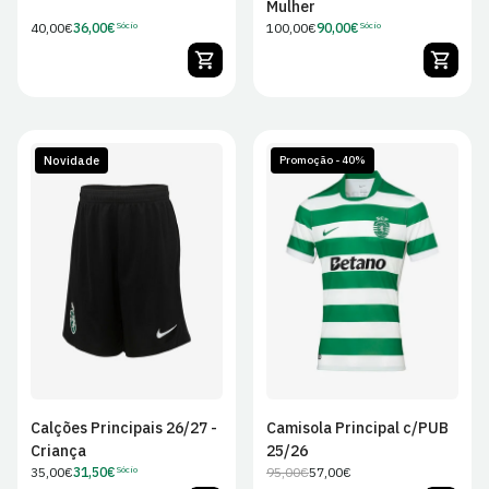
Mulher
Preço
40,00€
36,00€
Preço
100,00€
90,00€
Sócio
Sócio
Preço
Preço
regular
regular
de
de
Sócio
Sócio
Novidade
Promoção - 40%
S
M
L
XL
S
M
L
XL
2XL
Calções Principais 26/27 -
Camisola Principal c/PUB
Criança
25/26
Preço
35,00€
31,50€
95,00€
57,00€
Sócio
Preço
Preço
Preço