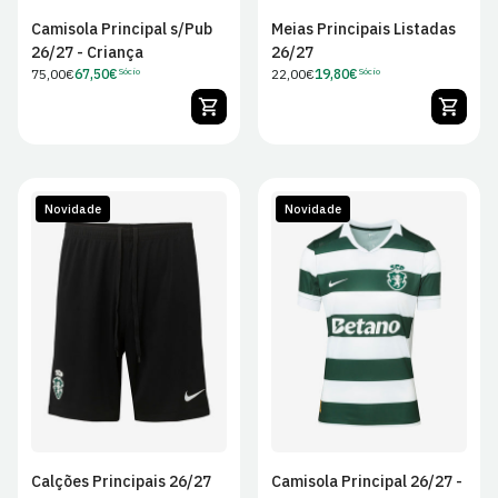
Camisola Principal s/Pub
Meias Principais Listadas
26/27 - Criança
26/27
Preço
75,00€
67,50€
Preço
22,00€
19,80€
Sócio
Sócio
Preço
Preço
regular
regular
de
de
Sócio
Sócio
Novidade
Novidade
S
M
L
XL
XS
S
M
L
2XL
XL
Calções Principais 26/27
Camisola Principal 26/27 -