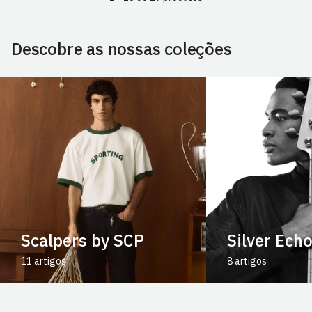
Descobre as nossas coleções
Scalpers by SCP
Silver Ech
11 artigos
8 artigos