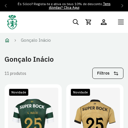
És Sócio? Regista-te e ativa os teus 10% de desconto
Tens
dúvidas? Clica Aqui
Gonçalo Inácio
Gonçalo Inácio
Filtros
11 produtos
Novidade
Novidade
S
M
L
XL
S
M
L
XL