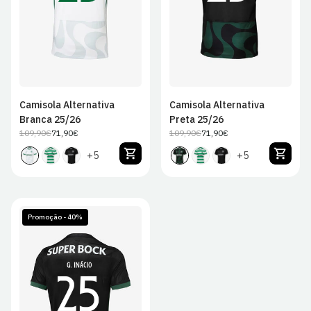
Camisola Alternativa
Camisola Alternativa
Branca 25/26
Preta 25/26
109,90€
71,90€
109,90€
71,90€
Preço
Preço
Preço
Preço
regular
de
regular
de
+5
+5
venda
venda
Promoção - 40%
S
M
L
XL
2XL