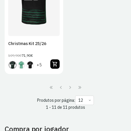
Christmas Kit 25/26
109,90€
71,90€
Preço
Preço
regular
de
+5
venda
Produtos por página:
1 - 11 de 11 produtos
Compra por jogador