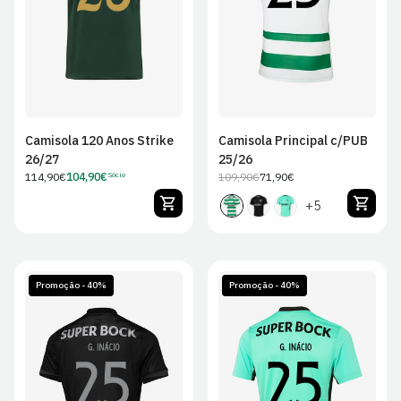
2XL
2XL
Camisola 120 Anos Strike
Camisola Principal c/PUB
26/27
25/26
Preço
114,90€
104,90€
109,90€
71,90€
Sócio
Preço
Preço
Preço
regular
de
regular
de
+5
Sócio
venda
Promoção - 40%
Promoção - 40%
S
M
L
XL
S
M
L
XL