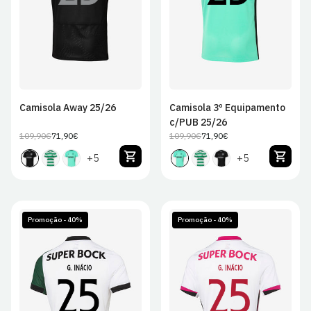
2XL
2XL
Camisola Away 25/26
Camisola 3º Equipamento
c/PUB 25/26
109,90€
71,90€
109,90€
71,90€
Preço
Preço
Preço
Preço
regular
de
regular
de
+5
+5
venda
venda
Promoção - 40%
Promoção - 40%
S
M
L
XL
S
M
L
XL