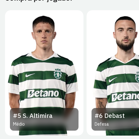
#5
S. Altimira
#6
Debast
Médio
Defesa