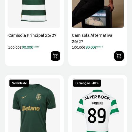
Camisola Principal 26/27
Camisola Alternativa
26/27
Preço
100,00€
90,00€
Preço
100,00€
90,00€
Sócio
Sócio
Preço
Preço
regular
regular
de
de
Sócio
Sócio
Novidade
Promoção - 40%
S
M
L
XL
S
M
L
XL
2XL
2XL