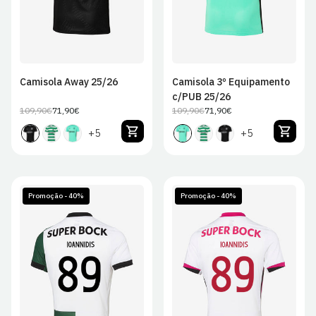
Camisola Away 25/26
Camisola 3º Equipamento
c/PUB 25/26
109,90€
71,90€
109,90€
71,90€
Preço
Preço
Preço
Preço
regular
de
regular
de
+5
+5
venda
venda
Promoção - 40%
Promoção - 40%
S
M
L
XL
S
M
L
XL
2XL
2XL