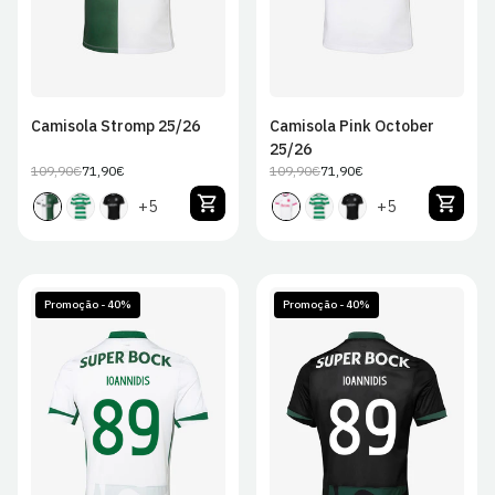
Camisola Stromp 25/26
Camisola Pink October
25/26
109,90€
71,90€
109,90€
71,90€
Preço
Preço
Preço
Preço
regular
de
regular
de
+5
+5
venda
venda
Promoção - 40%
Promoção - 40%
S
M
L
XL
S
M
L
XL
2XL
2XL