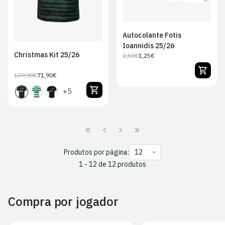
Autocolante Fotis
Ioannidis 25/26
Christmas Kit 25/26
2,50€
1,25€
Preço
Preço
regular
de
109,90€
71,90€
Preço
Preço
venda
regular
de
+5
venda
Produtos por página:
1 - 12 de 12 produtos
Compra por jogador