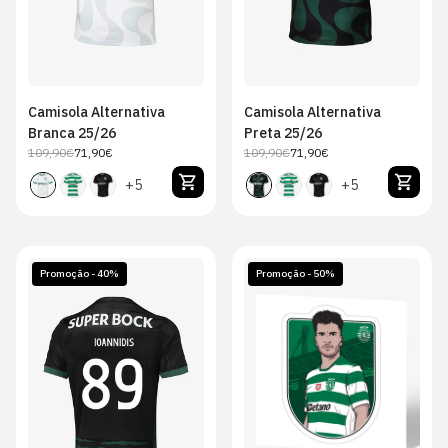
Camisola Alternativa
Camisola Alternativa
Branca 25/26
Preta 25/26
109,90€
71,90€
109,90€
71,90€
Preço
Preço
Preço
Preço
regular
de
regular
de
+5
+5
venda
venda
Promoção - 40%
Promoção - 50%
S
M
L
XL
2XL