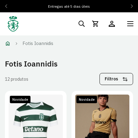
Entregas até 5 dias úteis
Fotis Ioannidis
Fotis Ioannidis
Filtros
12 produtos
Novidade
Novidade
S
M
L
XL
S
M
L
XL
2XL
2XL