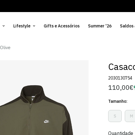
Lifestyle
Gifts e Acessórios
Summer '26
Saldos
Olive
Casaco
2030130754
110,00€
Preço
regular
Tamanho:
S
M
Variante
V
Esgotada
E
Ou
O
Quantidade
Indisponív
I