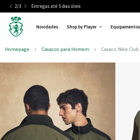
2
/
3
Entregas até 5 dias úteis
Novidades
Shop by Player
Equipamentos
Homepage
Casacos para Homem
Casaco Nike Club 