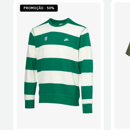
PROMOÇÃO - 50%
S
M
L
XL
2XL