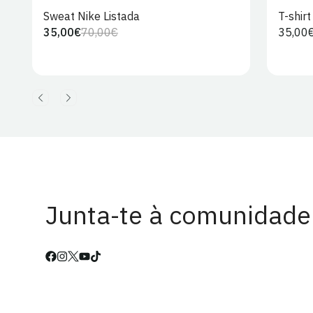
Sweat Nike Listada
T-shir
35,00€
70,00€
Preço
35,00
Preço
Preço
regula
regular
de
venda
Junta-te à comunidade