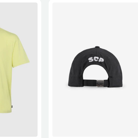
XL
2XL
S/M
M/L
L/XL