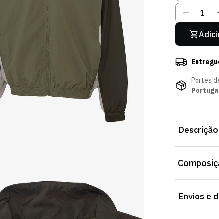
Adici
Entregu
Portes d
Portuga
Descrição
Casaco Nike 
Composiçã
exterior com 
Envios e 