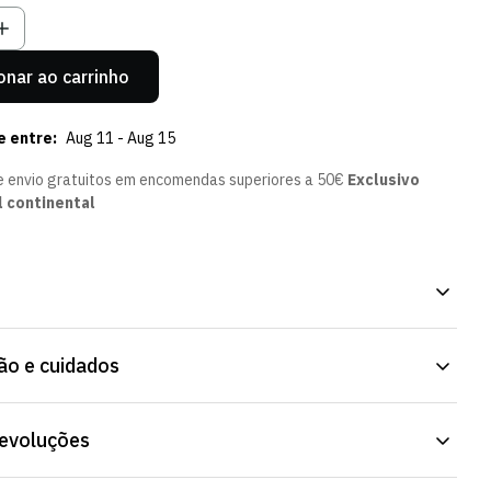
onar ao carrinho
e entre:
Aug 11 - Aug 15
e envio gratuitos em encomendas superiores a 50€
Exclusivo
l continental
Club Olive, com o emblema do Sporting Clube de Portugal. Tecido
o e cuidados
alguma resistência ao vento. Já disponível na Loja Verde Online.
devoluções