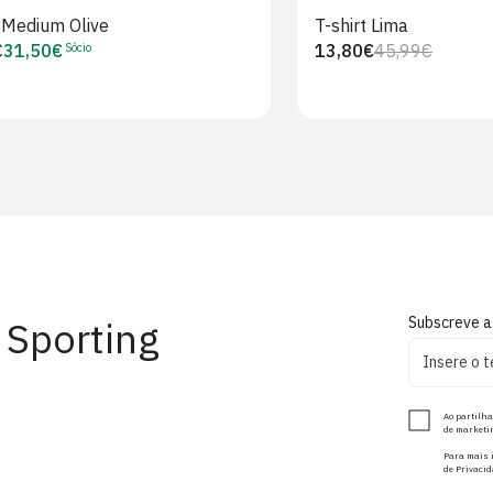
t Medium Olive
T-shirt Lima
Sócio
€
31,50€
13,80€
45,99€
Preço
Preço
Preço
r
de
regular
de
Sócio
venda
 Sporting
Subscreve a
Ao partilha
de marketin
Para mais i
de Privacid