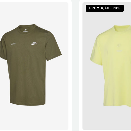
PROMOÇÃO - 70%
S
M
L
XL
2XL
S
M
L