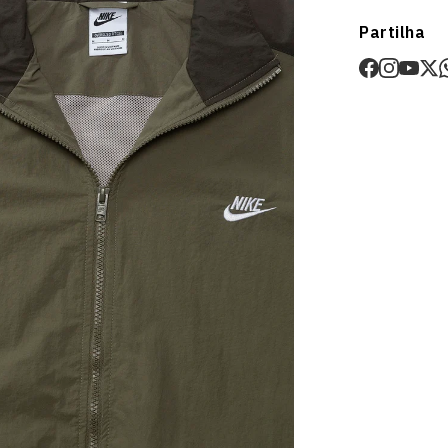
Envios
Partilha
Prazo estima
O valor dos p
Devoluções
30 dias após
Artigos pers
Para mais in
Devoluções
.