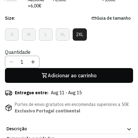
+6,00€
Size:
Guia de tamanho
S
M
L
XL
2XL
Variante
Variante
Variante
Variante
Variante
Esgotada
Esgotada
Esgotada
Esgotada
Esgotada
Ou
Ou
Ou
Ou
Ou
Quantidade
Indisponível
Indisponível
Indisponível
Indisponível
Indisponível
Adicionar ao carrinho
Entregue entre:
Aug 11 - Aug 15
Portes de envio gratuitos em encomendas superiores a 50€
Exclusivo Portugal continental
Descrição