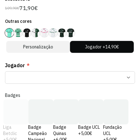
71,90€
109,90€
Preço
Preço
regular
de
Outras cores
venda
Personalização
Jogador +14,90€
Jogador
*
Badges
Liga
Badge
Badge
Badge UCL
Fundação
Betclic
Campeão
Quinas
+5,00€
UCL
+5,00€
Nacional
+6,00€
+5,00€