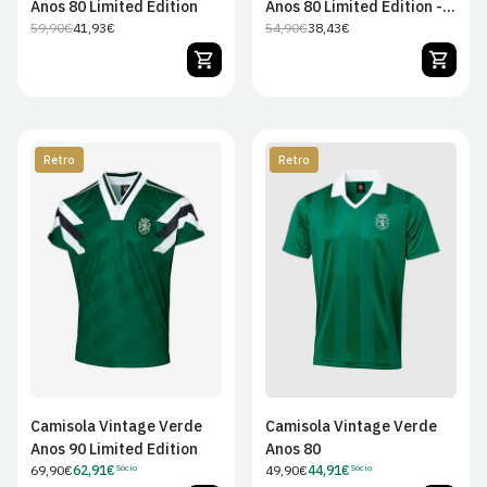
Anos 80 Limited Edition
Anos 80 Limited Edition -
59,90€
41,93€
Criança
54,90€
38,43€
Preço
Preço
Preço
Preço
regular
de
regular
de
venda
venda
Retro
Retro
S
M
L
XL
S
M
L
XL
2XL
3XL
4XL
2XL
3XL
4XL
Camisola Vintage Verde
Camisola Vintage Verde
Anos 90 Limited Edition
Anos 80
Preço
69,90€
62,91€
Preço
49,90€
44,91€
Sócio
Sócio
Preço
Preço