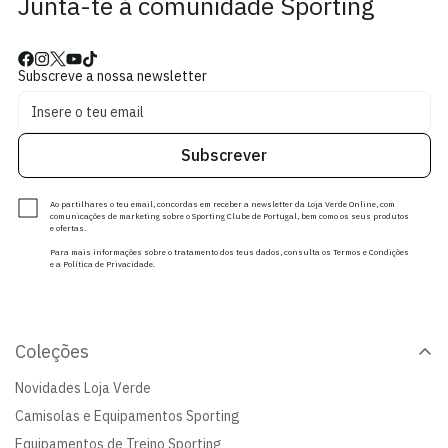
Junta-te à comunidade Sporting
Subscreve a nossa newsletter
Subscrever
Ao partilhares o teu email, concordas em receber a newsletter da Loja Verde Online, com
comunicações de marketing sobre o Sporting Clube de Portugal, bem como os seus produtos
e ofertas.
Para mais informações sobre o tratamento dos teus dados, consulta os Termos e Condições
e a Política de Privacidade.
Coleções
Novidades Loja Verde
Camisolas e Equipamentos Sporting
Equipamentos de Treino Sporting