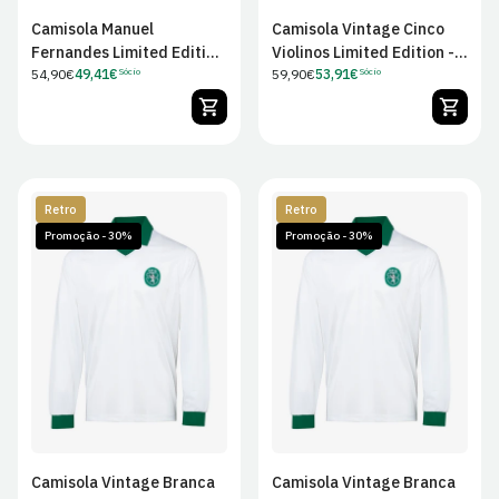
Camisola Manuel
Camisola Vintage Cinco
Fernandes Limited Edition
Violinos Limited Edition -
- Criança
Preço
54,90€
49,41€
Criança
Preço
59,90€
53,91€
Sócio
Sócio
Preço
Preço
regular
regular
de
de
Sócio
Sócio
Retro
Retro
Promoção - 30%
Promoção - 30%
S
M
L
XL
3/4
5/6
7/8
9/12
2XL
3XL
4XL
13/14
Camisola Vintage Branca
Camisola Vintage Branca