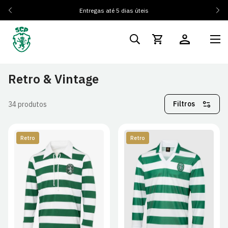
Entregas até 5 dias úteis
Retro & Vintage
Filtros
34 produtos
Retro
Retro
S
M
L
XL
S
M
L
XL
2XL
3XL
4XL
2XL
3XL
4XL