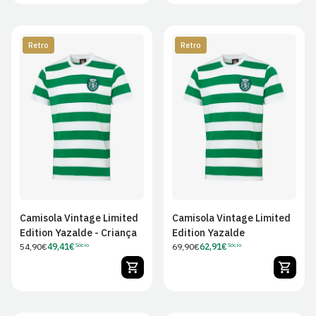
Retro
Retro
S
M
L
XL
7/8A
13/14A
2XL
3XL
Camisola Vintage Limited
Camisola Vintage Limited
Edition Yazalde - Criança
Edition Yazalde
Preço
54,90€
49,41€
Preço
69,90€
62,91€
Sócio
Sócio
Preço
Preço
regular
regular
de
de
Sócio
Sócio