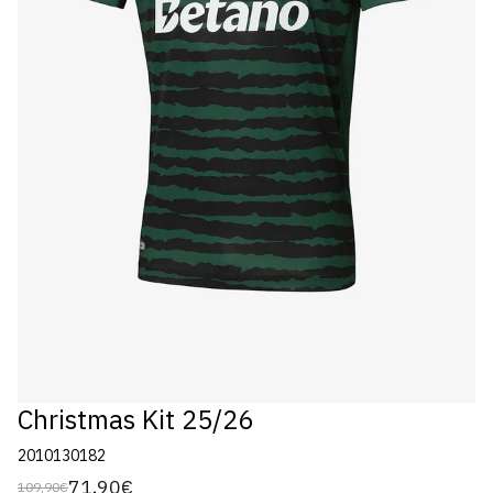
Christmas Kit 25/26
2010130182
71,90€
109,90€
Preço
Preço