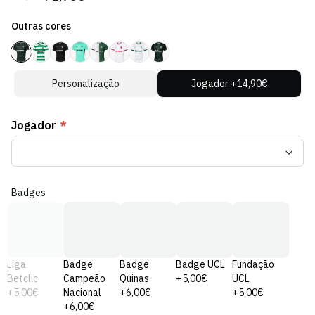
regular
de
Outras cores
venda
Personalização
Jogador +14,90€
Jogador
*
Badges
Liga
Badge
Badge
Badge UCL
Fundação
Betclic
Campeão
Quinas
+5,00€
UCL
+5,00€
Nacional
+6,00€
+5,00€
+6,00€