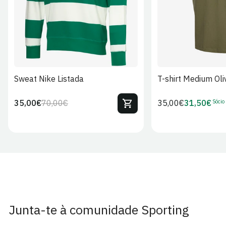
Sweat Nike Listada
T-shirt Medium Oli
Sócio
35,00€
70,00€
Preço
35,00€
31,50€
Preço
Preço
Preço
regular
regular
de
de
venda
Sócio
Junta-te à comunidade Sporting