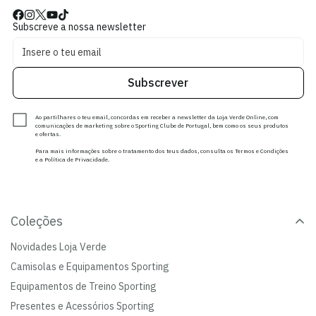
Subscreve a nossa newsletter
Subscrever
Ao partilhares o teu email, concordas em receber a newsletter da Loja Verde Online, com
comunicações de marketing sobre o Sporting Clube de Portugal, bem como os seus produtos
e ofertas.
Para mais informações sobre o tratamento dos teus dados, consulta os Termos e Condições
e a Política de Privacidade.
Coleções
Novidades Loja Verde
Camisolas e Equipamentos Sporting
Equipamentos de Treino Sporting
Presentes e Acessórios Sporting