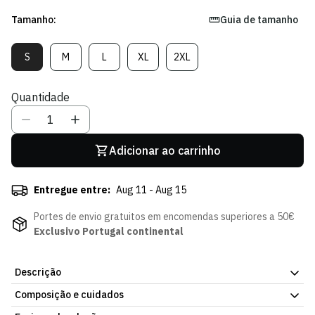
Tamanho:
Guia de tamanho
S
M
L
XL
2XL
Variante
Variante
Variante
Variante
Variante
Esgotada
Esgotada
Esgotada
Esgotada
Esgotada
Ou
Ou
Ou
Ou
Ou
Quantidade
Indisponível
Indisponível
Indisponível
Indisponível
Indisponível
Adicionar ao carrinho
Entregue entre:
Aug 11 - Aug 15
Portes de envio gratuitos em encomendas superiores a 50€
Exclusivo Portugal continental
Descrição
Composição e cuidados
O Sporting CP e a Nike apresentam o Christmas Kit 25/26,
uma edição especial criada para celebrar uma das épocas