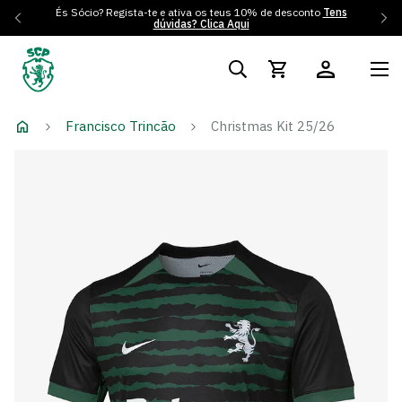
És Sócio? Regista-te e ativa os teus 10% de desconto
Tens
dúvidas? Clica Aqui
Francisco Trincão
Christmas Kit 25/26