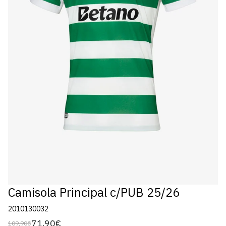
Camisola Principal c/PUB 25/26
2010130032
71,90€
109,90€
Preço
Preço