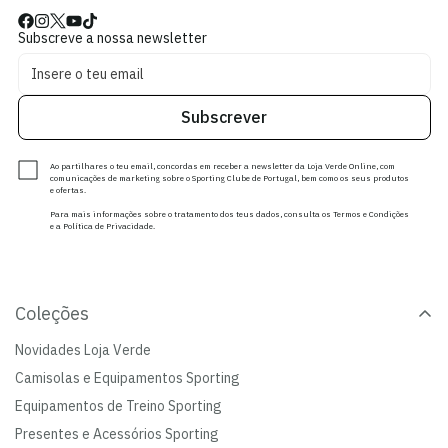
Subscreve a nossa newsletter
Subscrever
Ao partilhares o teu email, concordas em receber a newsletter da Loja Verde Online, com
comunicações de marketing sobre o Sporting Clube de Portugal, bem como os seus produtos
e ofertas.
Para mais informações sobre o tratamento dos teus dados, consulta os Termos e Condições
e a Política de Privacidade.
Coleções
Novidades Loja Verde
Camisolas e Equipamentos Sporting
Equipamentos de Treino Sporting
Presentes e Acessórios Sporting