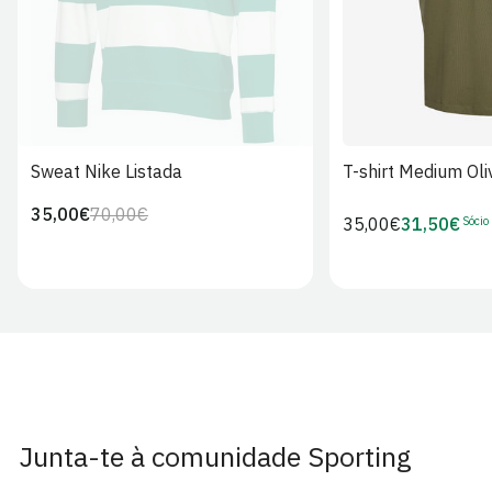
Sweat Nike Listada
T-shirt Medium Oli
35,00€
70,00€
Preço
Preço
Sócio
Preço
35,00€
31,50€
Preço
regular
de
regular
de
venda
Sócio
Junta-te à comunidade Sporting