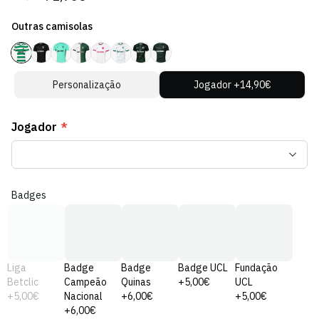
regular
de
Outras camisolas
venda
Personalização
Jogador +14,90€
Jogador
*
Badges
Liga
Badge
Badge
Badge UCL
Fundação
Betclic
Campeão
Quinas
+5,00€
UCL
+5,00€
Nacional
+6,00€
+5,00€
+6,00€