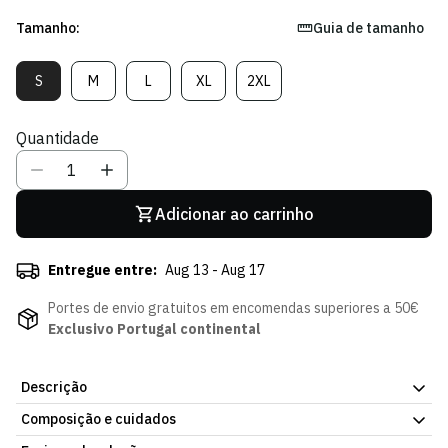
Tamanho:
Guia de tamanho
S
M
L
XL
2XL
Variante
Variante
Variante
Variante
Variante
Esgotada
Esgotada
Esgotada
Esgotada
Esgotada
Ou
Ou
Ou
Ou
Ou
Quantidade
Indisponível
Indisponível
Indisponível
Indisponível
Indisponível
Adicionar ao carrinho
Entregue entre:
Aug 13 - Aug 17
Portes de envio gratuitos em encomendas superiores a 50€
Exclusivo Portugal continental
Descrição
Composição e cuidados
Camisola Principal c/PUB 25/26. Peça simples, pensada para o
dia a dia. Faz parte da coleção oficial de plantel da Loja Verde