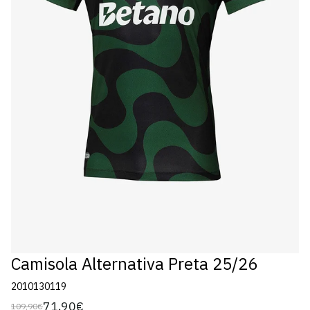
Camisola Alternativa Preta 25/26
2010130119
71,90€
109,90€
Preço
Preço