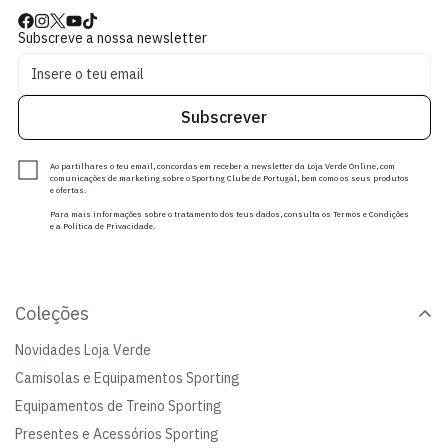
Subscreve a nossa newsletter
Subscrever
Ao partilhares o teu email, concordas em receber a newsletter da Loja Verde Online, com
comunicações de marketing sobre o Sporting Clube de Portugal, bem como os seus produtos
e ofertas.
Para mais informações sobre o tratamento dos teus dados, consulta os Termos e Condições
e a Política de Privacidade.
Coleções
Novidades Loja Verde
Camisolas e Equipamentos Sporting
Equipamentos de Treino Sporting
Presentes e Acessórios Sporting