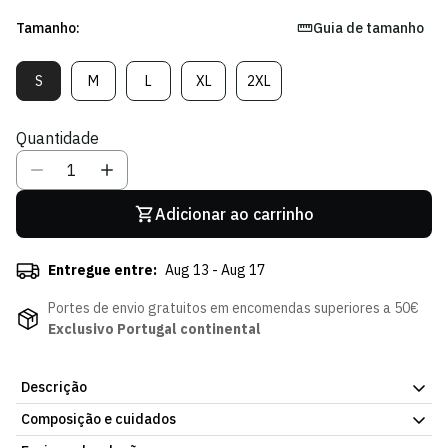
Tamanho:
Guia de tamanho
S
M
L
XL
2XL
Variante
Variante
Variante
Variante
Variante
Esgotada
Esgotada
Esgotada
Esgotada
Esgotada
Ou
Ou
Ou
Ou
Ou
Quantidade
Indisponível
Indisponível
Indisponível
Indisponível
Indisponível
Adicionar ao carrinho
Entregue entre:
Aug 13 - Aug 17
Portes de envio gratuitos em encomendas superiores a 50€
Exclusivo Portugal continental
Descrição
Composição e cuidados
Camisola Alternativa Preta 25/26, com o emblema do Sporting
Clube de Portugal. Tecido macio, confortável para uso