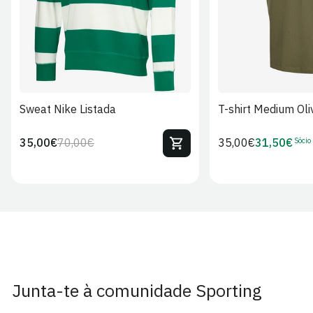
Sweat Nike Listada
T-shirt Medium Oli
Sócio
35,00€
70,00€
Preço
35,00€
31,50€
Preço
Preço
Preço
regular
regular
de
de
venda
Sócio
Junta-te à comunidade Sporting