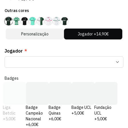
regular
de
Outras cores
venda
Personalização
Jogador +14,90€
Jogador
*
Badges
Liga
Badge
Badge
Badge UCL
Fundação
Betclic
Campeão
Quinas
+5,00€
UCL
+5,00€
Nacional
+6,00€
+5,00€
+6,00€