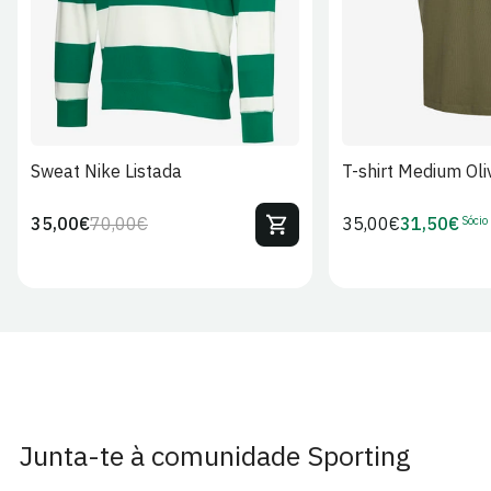
Sweat Nike Listada
T-shirt Medium Oli
Sócio
35,00€
70,00€
Preço
35,00€
31,50€
Preço
Preço
Preço
regular
regular
de
de
venda
Sócio
Junta-te à comunidade Sporting