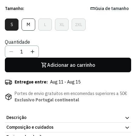
Tamanho:
Guia de tamanho
S
M
L
XL
2XL
Variante
Variante
Variante
Variante
Variante
Esgotada
Esgotada
Esgotada
Esgotada
Esgotada
Ou
Ou
Ou
Ou
Ou
Quantidade
Indisponível
Indisponível
Indisponível
Indisponível
Indisponível
Adicionar ao carrinho
Entregue entre:
Aug 11 - Aug 15
Portes de envio gratuitos em encomendas superiores a 50€
Exclusivo Portugal continental
Descrição
Composição e cuidados
Há símbolos que definem a nossa identidade. A nova Camisola
Stromp 25/26 homenageia Francisco Stromp, fundador e eterno