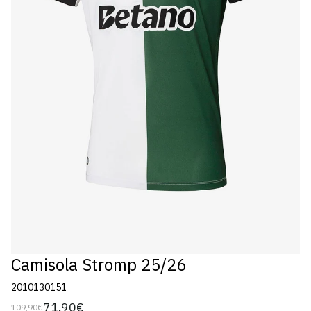
Camisola Stromp 25/26
2010130151
71,90€
109,90€
Preço
Preço