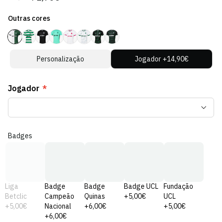
regular
de
Outras cores
venda
Personalização
Jogador +14,90€
Jogador
*
Badges
Liga
Badge
Badge
Badge UCL
Fundação
Betclic
Campeão
Quinas
+5,00€
UCL
+5,00€
Nacional
+6,00€
+5,00€
+6,00€