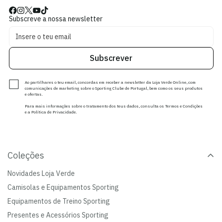
Subscreve a nossa newsletter
Subscrever
Ao partilhares o teu email, concordas em receber a newsletter da Loja Verde Online, com
comunicações de marketing sobre o Sporting Clube de Portugal, bem como os seus produtos
e ofertas.
Para mais informações sobre o tratamento dos teus dados, consulta os Termos e Condições
e a Política de Privacidade.
Coleções
Novidades Loja Verde
Camisolas e Equipamentos Sporting
Equipamentos de Treino Sporting
Presentes e Acessórios Sporting