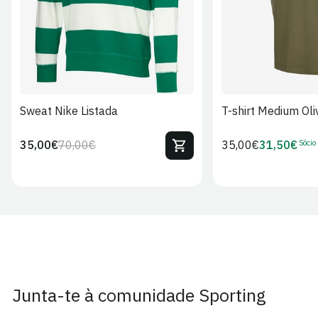
Sweat Nike Listada
T-shirt Medium Oli
Sócio
35,00€
70,00€
Preço
35,00€
31,50€
Preço
Preço
Preço
regular
regular
de
de
venda
Sócio
Junta-te à comunidade Sporting