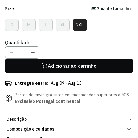
Size:
Guia de tamanho
S
M
L
XL
2XL
Variante
Variante
Variante
Variante
Variante
Esgotada
Esgotada
Esgotada
Esgotada
Esgotada
Ou
Ou
Ou
Ou
Ou
Quantidade
Indisponível
Indisponível
Indisponível
Indisponível
Indisponível
Adicionar ao carrinho
Entregue entre:
Aug 09 - Aug 13
Portes de envio gratuitos em encomendas superiores a 50€
Exclusivo Portugal continental
Descrição
Composição e cuidados
Camisola Away 25/26, parte da coleção oficial do Sporting CP.
Artigo oficial do plantel do Sporting Clube de Portugal. Já