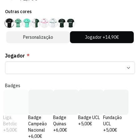
regular
de
Outras cores
venda
Personalização
Jogador +14,90€
Jogador
*
Badges
Liga
Badge
Badge
Badge UCL
Fundação
Betclic
Campeão
Quinas
+5,00€
UCL
+5,00€
Nacional
+6,00€
+5,00€
+6,00€