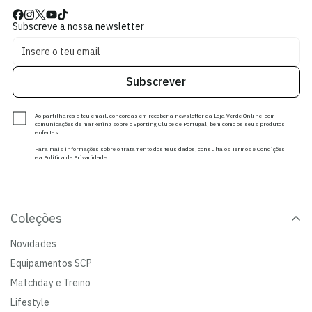
Subscreve a nossa newsletter
Subscrever
Ao partilhares o teu email, concordas em receber a newsletter da Loja Verde Online, com
comunicações de marketing sobre o Sporting Clube de Portugal, bem como os seus produtos
e ofertas.
Para mais informações sobre o tratamento dos teus dados, consulta os Termos e Condições
e a Política de Privacidade.
Coleções
Novidades
Equipamentos SCP
Matchday e Treino
Lifestyle