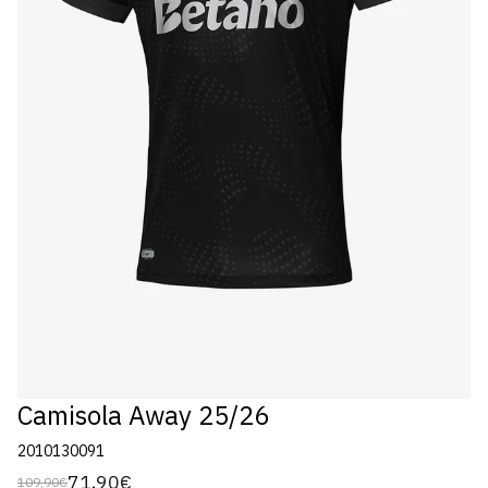
Camisola Away 25/26
2010130091
71,90€
109,90€
Preço
Preço