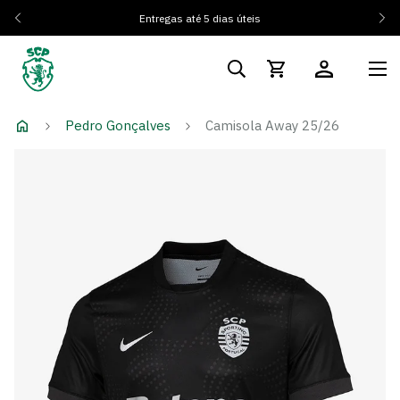
Entregas até 5 dias úteis
Pedro Gonçalves
Camisola Away 25/26