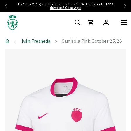
És Sócio? Regista-te e ativa os teus 10% de desconto
Tens
dúvidas? Clica Aqui
Iván Fresneda
Camisola Pink October 25/26