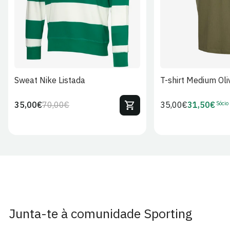
Sweat Nike Listada
T-shirt Medium Oli
Sócio
35,00€
70,00€
Preço
35,00€
31,50€
Preço
Preço
Preço
regular
regular
de
de
venda
Sócio
Junta-te à comunidade Sporting