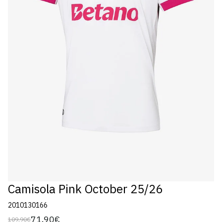
Camisola Pink October 25/26
2010130166
71,90€
109,90€
Preço
Preço