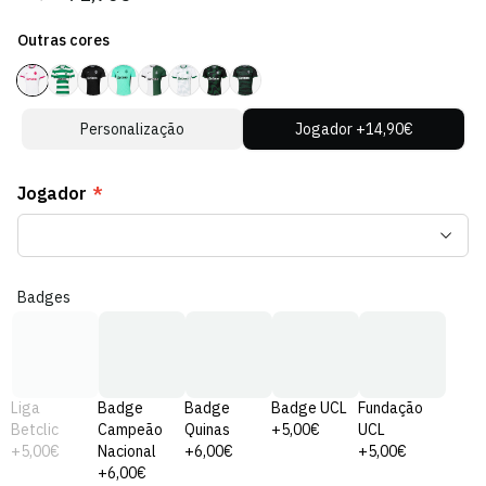
regular
de
Outras cores
venda
Personalização
Jogador +14,90€
Jogador
*
Badges
Liga
Badge
Badge
Badge UCL
Fundação
Betclic
Campeão
Quinas
+5,00€
UCL
+5,00€
Nacional
+6,00€
+5,00€
+6,00€