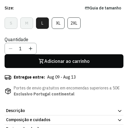
Size:
Guia de tamanho
S
M
L
XL
2XL
Variante
Variante
Variante
Variante
Variante
Esgotada
Esgotada
Esgotada
Esgotada
Esgotada
Ou
Ou
Ou
Ou
Ou
Quantidade
Indisponível
Indisponível
Indisponível
Indisponível
Indisponível
Adicionar ao carrinho
Entregue entre:
Aug 09 - Aug 13
Portes de envio gratuitos em encomendas superiores a 50€
Exclusivo Portugal continental
Descrição
Composição e cuidados
Camisola Pink October 25/26, em tecido leve para uso diário.
Acabamento pensado para resistir à lavagem frequente. Já