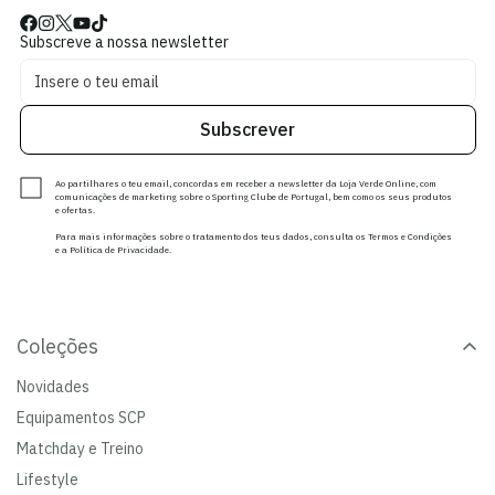
Subscreve a nossa newsletter
Subscrever
Ao partilhares o teu email, concordas em receber a newsletter da Loja Verde Online, com
comunicações de marketing sobre o Sporting Clube de Portugal, bem como os seus produtos
e ofertas.
Para mais informações sobre o tratamento dos teus dados, consulta os Termos e Condições
e a Política de Privacidade.
Coleções
Novidades
Equipamentos SCP
Matchday e Treino
Lifestyle