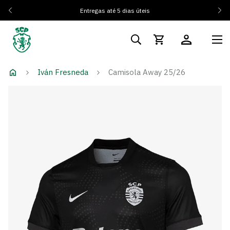
Entregas até 5 dias úteis
Iván Fresneda
Camisola Away 25/26