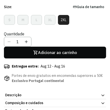
Size:
Guia de tamanho
S
M
L
XL
2XL
Variante
Variante
Variante
Variante
Variante
Esgotada
Esgotada
Esgotada
Esgotada
Esgotada
Ou
Ou
Ou
Ou
Ou
Quantidade
Indisponível
Indisponível
Indisponível
Indisponível
Indisponível
Adicionar ao carrinho
Entregue entre:
Aug 12 - Aug 16
Portes de envio gratuitos em encomendas superiores a 50€
Exclusivo Portugal continental
Descrição
Composição e cuidados
Camisola Away 25/26, parte da coleção oficial do Sporting CP.
Artigo oficial do plantel do Sporting Clube de Portugal. Já