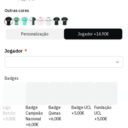
regular
de
Outras cores
venda
Personalização
Jogador +14,90€
Jogador
*
Badges
Liga
Badge
Badge
Badge UCL
Fundação
Betclic
Campeão
Quinas
+5,00€
UCL
+5,00€
Nacional
+6,00€
+5,00€
+6,00€