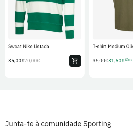
Sweat Nike Listada
T-shirt Medium Oli
Sócio
35,00€
70,00€
Preço
35,00€
31,50€
Preço
Preço
Preço
regular
regular
de
de
venda
Sócio
Junta-te à comunidade Sporting