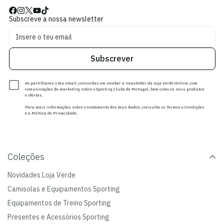
Subscreve a nossa newsletter
Subscrever
Ao partilhares o teu email, concordas em receber a newsletter da Loja Verde Online, com
comunicações de marketing sobre o Sporting Clube de Portugal, bem como os seus produtos
e ofertas.
Para mais informações sobre o tratamento dos teus dados, consulta os Termos e Condições
e a Política de Privacidade.
Coleções
Novidades Loja Verde
Camisolas e Equipamentos Sporting
Equipamentos de Treino Sporting
Presentes e Acessórios Sporting