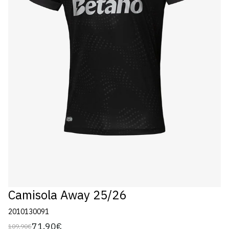
Camisola Away 25/26
2010130091
71,90€
109,90€
Preço
Preço