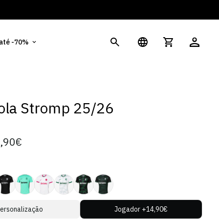
És Sócio? Regista-te e ativa os teus 10% de
 até -70%
ola Stromp 25/26
,90€
ersonalização
Jogador +14,90€