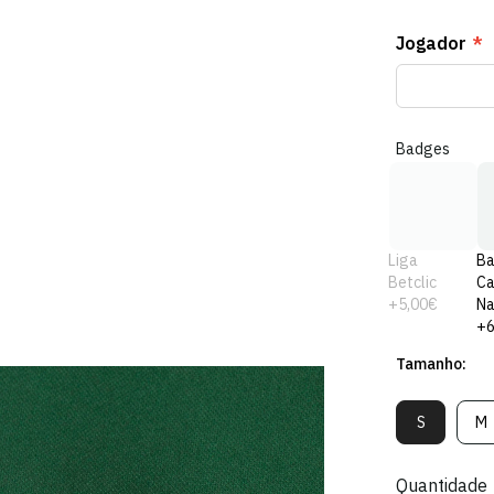
Jogador
*
Badges
Liga
B
Betclic
C
+5,00€
Na
+6
Tamanho:
S
M
Variante
V
Esgotada
E
Ou
O
Quantidade
Indisponív
In