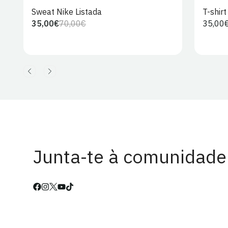
Sweat Nike Listada
T-shir
35,00€
70,00€
Preço
35,00
Preço
Preço
regula
regular
de
venda
Junta-te à comunidade