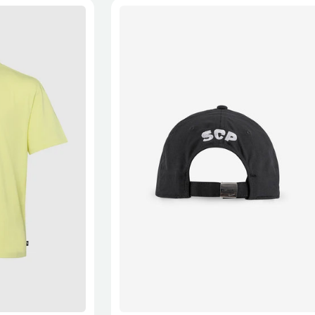
XL
2XL
S/M
M/L
L/XL