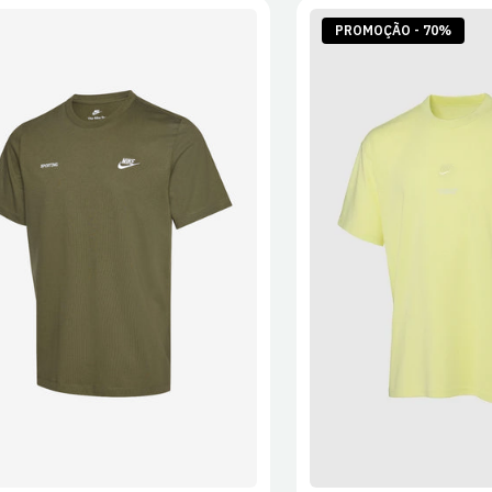
PROMOÇÃO - 70%
S
M
L
XL
2XL
S
M
L