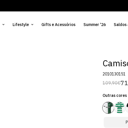
Lifestyle
Gifts e Acessórios
Summer '26
Saldos
Camis
2010130151
71
109,90€
Preço
Preço
regular
de
Outras cores
venda
P