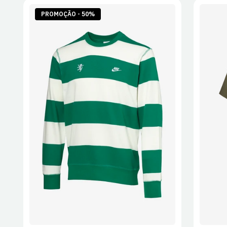
PROMOÇÃO - 50%
S
M
L
XL
2XL