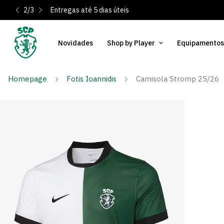
3
/
3
Novidades
Shop by Player
Equipamentos
Homepage
Fotis Ioannidis
Camisola Stromp 25/26