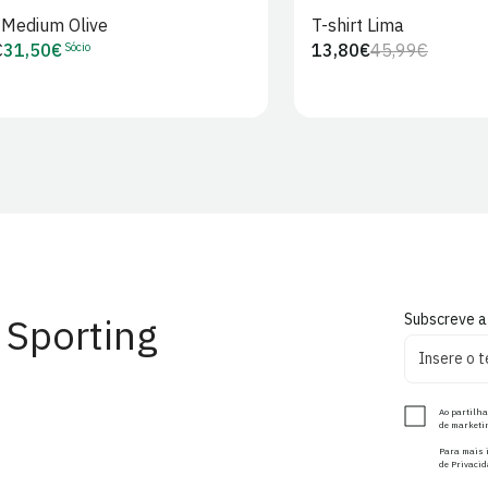
t Medium Olive
T-shirt Lima
Sócio
€
31,50€
13,80€
45,99€
Preço
Preço
Preço
r
de
regular
de
Sócio
venda
 Sporting
Subscreve a
Ao partilha
de marketin
Para mais i
de Privacid