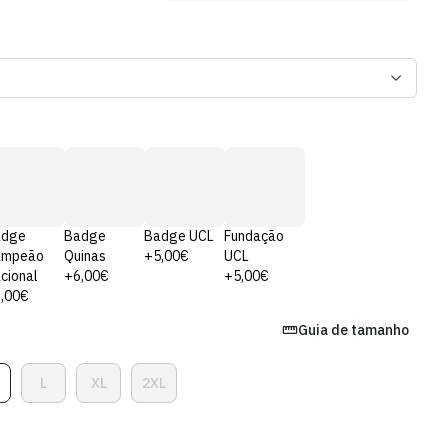
adge
Badge
Badge UCL
Fundação
ampeão
Quinas
+5,00€
UCL
cional
+6,00€
+5,00€
,00€
Guia de tamanho
L
XL
2XL
ariante
Variante
Variante
Variante
sgotada
Esgotada
Esgotada
Esgotada
u
Ou
Ou
Ou
el
disponível
Indisponível
Indisponível
Indisponível