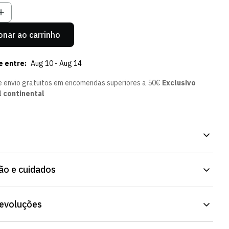
onar ao carrinho
e entre:
Aug 10 - Aug 14
e envio gratuitos em encomendas superiores a 50€
Exclusivo
l continental
k October 25/26, em tecido leve para uso diário. Acabamento
o e cuidados
resistir à lavagem frequente. Já disponível na Loja Verde Online.
 Fit
devoluções
:
100% Poliéster