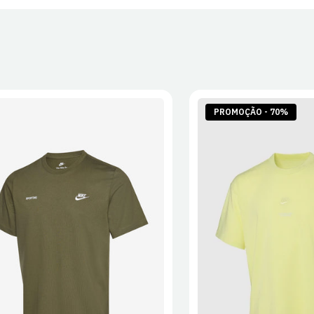
PROMOÇÃO - 70%
S
M
L
XL
2XL
S
M
L