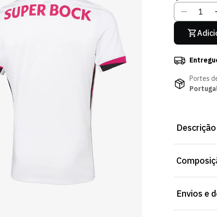
Adici
Entregu
Portes d
Portuga
Descrição
Camisola Pin
Composiçã
pensado para 
Modelo:
Slim
Envios e 
Composição