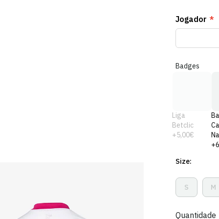
Jogador
*
Badges
Liga
B
Betclic
C
+5,00€
Na
+6
Size:
S
M
Variante
V
Esgotada
E
Ou
O
Quantidade
Indisponív
I