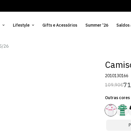
Lifestyle
Gifts e Acessórios
Summer '26
Saldos
5/26
Camiso
2010130166
71
109,90€
Preço
Preço
regular
de
Outras cores
venda
P