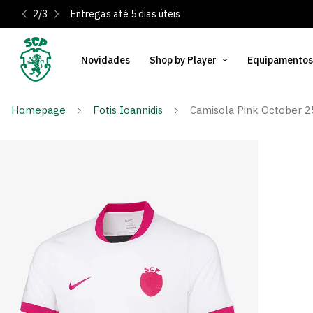
2
/
3
Entregas até 5 dias úteis
Novidades
Shop by Player
Equipamentos
Homepage
Fotis Ioannidis
Camisola Pink October 2