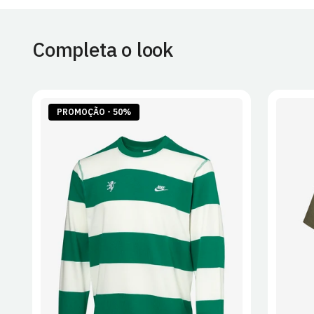
Completa o look
PROMOÇÃO - 50%
S
M
L
XL
2XL