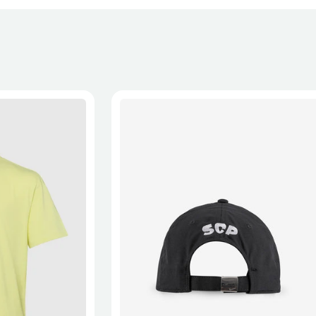
XL
2XL
S/M
M/L
L/XL