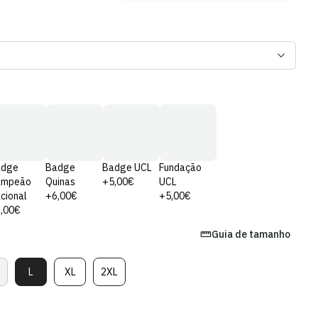
adge
Badge
Badge UCL
Fundação
ampeão
Quinas
+5,00€
UCL
cional
+6,00€
+5,00€
,00€
Guia de tamanho
L
XL
2XL
ariante
Variante
Variante
Variante
sgotada
Esgotada
Esgotada
Esgotada
u
Ou
Ou
Ou
el
ndisponível
Indisponível
Indisponível
Indisponível