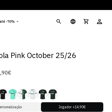
És
 até -70%
la Pink October 25/26
,90€
ersonalização
Jogador +14,90€