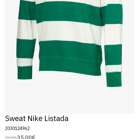
Sweat Nike Listada
2030124962
35,00€
70,00€
Preço
Preço