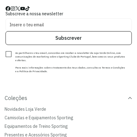
Subscreve a nossa newsletter
Subscrever
Ao partilhares o teu email, concordas em receber a newsletter da Loja Verde Online, com
comunicações de marketing sobre o Sporting Clube de Portugal, bem como os seus produtos
e ofertas.
Para mais informações sobre o tratamento dos teus dados, consulta os Termos e Condições
e a Política de Privacidade.
Coleções
Novidades Loja Verde
Camisolas e Equipamentos Sporting
Equipamentos de Treino Sporting
Presentes e Acessórios Sporting