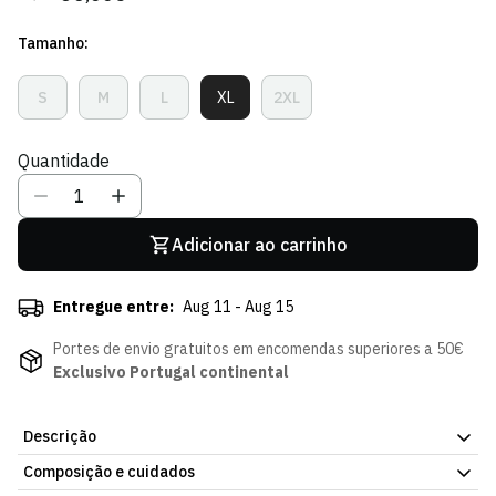
regular
de
Tamanho:
venda
S
M
L
XL
2XL
Variante
Variante
Variante
Variante
Variante
Esgotada
Esgotada
Esgotada
Esgotada
Esgotada
Ou
Ou
Ou
Ou
Ou
Quantidade
Indisponível
Indisponível
Indisponível
Indisponível
Indisponível
Adicionar ao carrinho
Entregue entre:
Aug 11 - Aug 15
Portes de envio gratuitos em encomendas superiores a 50€
Exclusivo Portugal continental
Descrição
Composição e cuidados
Sweat Nike Listada. Pensado para o frio, sem abdicar do estilo.