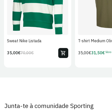
Sweat Nike Listada
T-shirt Medium Oli
Sócio
35,00€
70,00€
Preço
35,00€
31,50€
Preço
Preço
Preço
regular
regular
de
de
venda
Sócio
Junta-te à comunidade Sporting