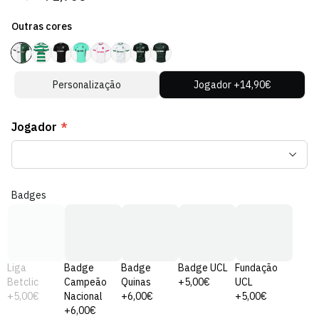
regular
de
Outras cores
venda
Personalização
Jogador +14,90€
Jogador
*
Badges
Liga
Badge
Badge
Badge UCL
Fundação
Betclic
Campeão
Quinas
+5,00€
UCL
+5,00€
Nacional
+6,00€
+5,00€
+6,00€