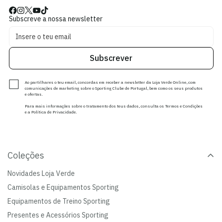
Subscreve a nossa newsletter
Subscrever
Ao partilhares o teu email, concordas em receber a newsletter da Loja Verde Online, com
comunicações de marketing sobre o Sporting Clube de Portugal, bem como os seus produtos
e ofertas.
Para mais informações sobre o tratamento dos teus dados, consulta os Termos e Condições
e a Política de Privacidade.
Coleções
Novidades Loja Verde
Camisolas e Equipamentos Sporting
Equipamentos de Treino Sporting
Presentes e Acessórios Sporting