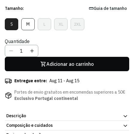
Tamanho:
Guia de tamanho
S
M
L
XL
2XL
Variante
Variante
Variante
Variante
Variante
Esgotada
Esgotada
Esgotada
Esgotada
Esgotada
Ou
Ou
Ou
Ou
Ou
Quantidade
Indisponível
Indisponível
Indisponível
Indisponível
Indisponível
Adicionar ao carrinho
Entregue entre:
Aug 11 - Aug 15
Portes de envio gratuitos em encomendas superiores a 50€
Exclusivo Portugal continental
Descrição
Composição e cuidados
Há símbolos que definem a nossa identidade. A nova Camisola
Stromp 25/26 homenageia Francisco Stromp, fundador e eterno