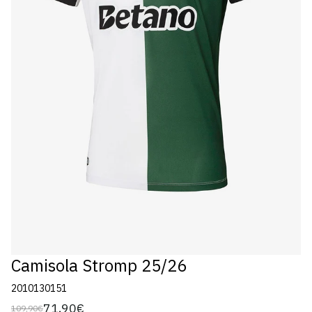
Camisola Stromp 25/26
2010130151
71,90€
109,90€
Preço
Preço