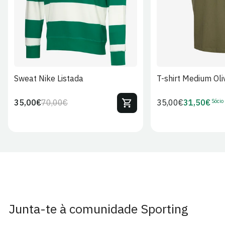
Sweat Nike Listada
T-shirt Medium Oli
Sócio
35,00€
70,00€
Preço
35,00€
31,50€
Preço
Preço
Preço
regular
regular
de
de
venda
Sócio
Junta-te à comunidade Sporting