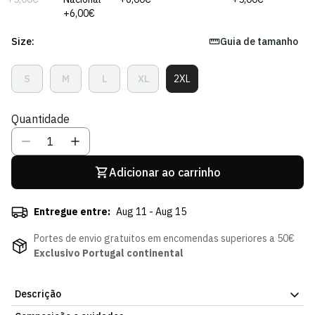
+6,00€
Size:
Guia de tamanho
S
M
L
XL
2XL
Variante
Variante
Variante
Variante
Variante
Esgotada
Esgotada
Esgotada
Esgotada
Esgotada
Ou
Ou
Ou
Ou
Ou
Quantidade
Indisponível
Indisponível
Indisponível
Indisponível
Indisponível
Adicionar ao carrinho
Entregue entre:
Aug 11 - Aug 15
Portes de envio gratuitos em encomendas superiores a 50€
Exclusivo Portugal continental
Descrição