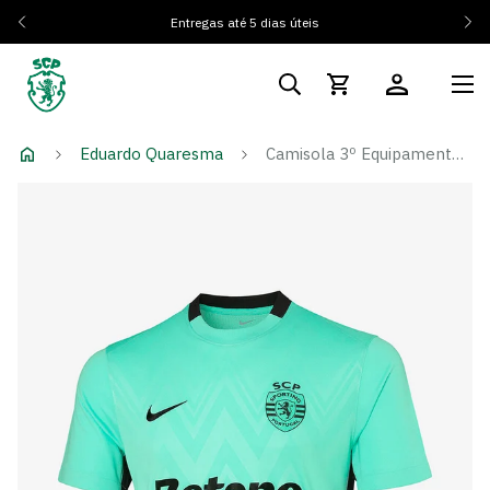
Entregas até 5 dias úteis
Eduardo Quaresma
Camisola 3º Equipamento c/PUB 25/26