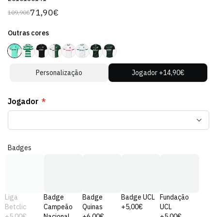
71,90€
109,90€
Preço
Preço
regular
de
Outras cores
venda
Personalização
Jogador +14,90€
Jogador
*
Badges
Liga
Badge
Badge
Badge UCL
Fundação
Betclic
Campeão
Quinas
+5,00€
UCL
+5,00€
Nacional
+6,00€
+5,00€