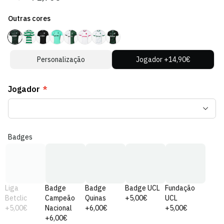
regular
de
Outras cores
venda
Personalização
Jogador +14,90€
Jogador
*
Badges
Liga
Badge
Badge
Badge UCL
Fundação
Betclic
Campeão
Quinas
+5,00€
UCL
+5,00€
Nacional
+6,00€
+5,00€
+6,00€