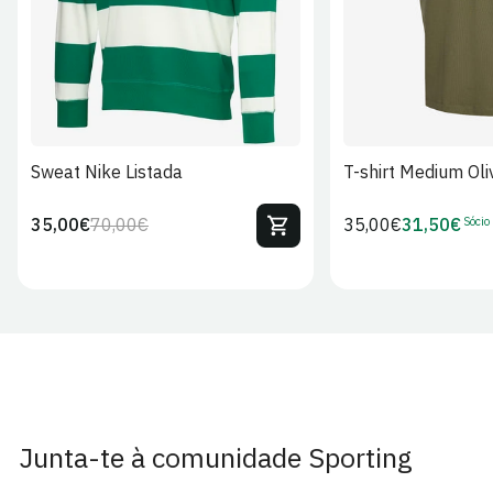
Sweat Nike Listada
T-shirt Medium Oli
Sócio
35,00€
70,00€
Preço
35,00€
31,50€
Preço
Preço
Preço
regular
regular
de
de
venda
Sócio
Junta-te à comunidade Sporting