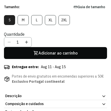
Tamanho:
Guia de tamanho
S
M
L
XL
2XL
Variante
Variante
Variante
Variante
Variante
Esgotada
Esgotada
Esgotada
Esgotada
Esgotada
Ou
Ou
Ou
Ou
Ou
Quantidade
Indisponível
Indisponível
Indisponível
Indisponível
Indisponível
Adicionar ao carrinho
Entregue entre:
Aug 11 - Aug 15
Portes de envio gratuitos em encomendas superiores a 50€
Exclusivo Portugal continental
Descrição
Composição e cuidados
O Sporting CP e a Nike apresentam o Christmas Kit 25/26,
uma edição especial criada para celebrar uma das épocas