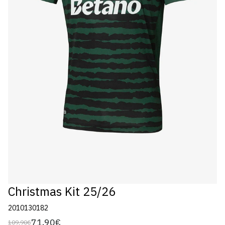
Christmas Kit 25/26
2010130182
71,90€
109,90€
Preço
Preço