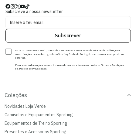
Subscreve a nossa newsletter
Subscrever
Ao partilhares o teu email, concordas em receber a newsletter da Loja Verde Online, com
comunicações de marketing sobre o Sporting Clube de Portugal, bem como os seus produtos
e ofertas.
Para mais informações sobre o tratamento dos teus dados, consulta os Termos e Condições
e a Política de Privacidade.
Coleções
Novidades Loja Verde
Camisolas e Equipamentos Sporting
Equipamentos de Treino Sporting
Presentes e Acessórios Sporting