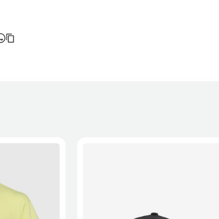
do de entrega varia consoante o destino e método de envio.
ortes é calculado no checkout.
 a recepção da encomenda - aplicam-se
Termos e Condições.
onalizados não podem ser devolvidos.
formações, consulta a página de
Métodos e Custos de Envio
e