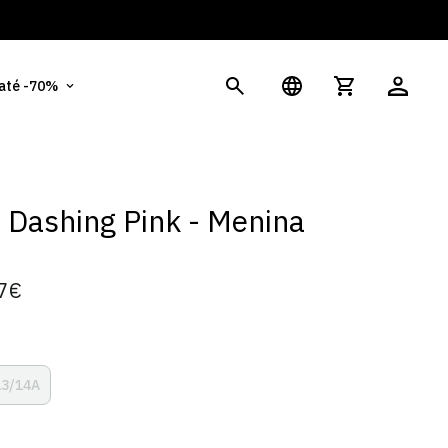
És
 até -70%
t Dashing Pink - Menina
7€
13/14A
Variante
a
Esgotada
Ou
ível
Indisponível