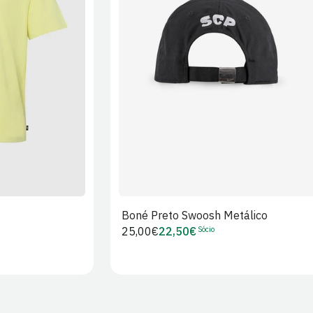
XL
2XL
S/M
M/L
L/XL
Boné Preto Swoosh Metálico
Sócio
Preço
25,00€
22,50€
Preço
regular
de
Sócio