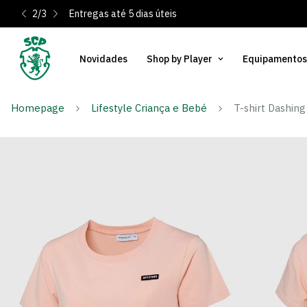
2
/
3
Entregas até 5 dias úteis
Novidades
Shop by Player
Equipamentos
Homepage
Lifestyle Criança e Bebé
T-shirt Dashing