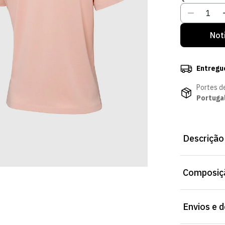
Not
Entregu
Portes d
Portuga
Descrição
T-shirt Dashi
Composiçã
Tecido respir
de Portugal.
Envios e 