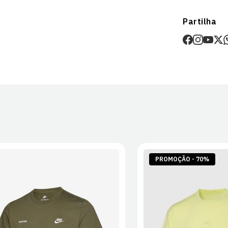
Envios
Partilha
Prazo estima
O valor dos p
Devoluções
30 dias após
Artigos pers
Para mais in
Devoluções
.
PROMOÇÃO - 70%