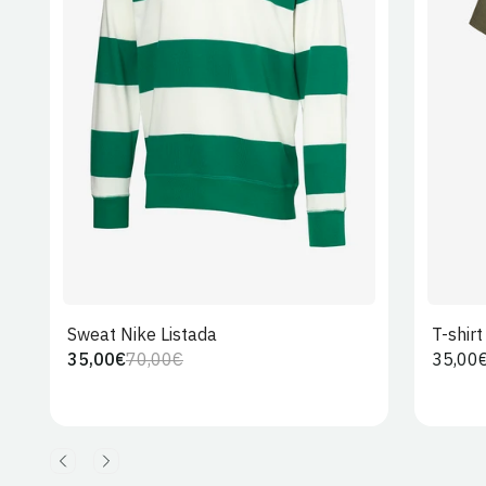
S
M
L
XL
2XL
Sweat Nike Listada
T-shir
35,00€
70,00€
Preço
35,00
Preço
Preço
regula
regular
de
venda