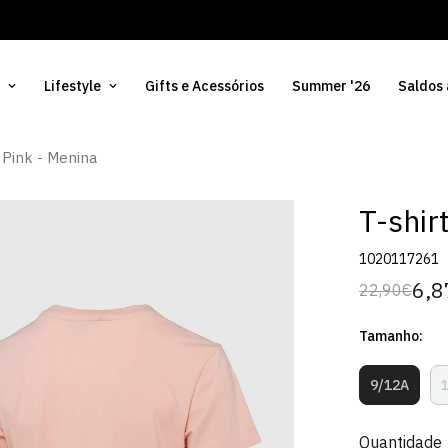
Lifestyle
Gifts e Acessórios
Summer '26
Saldos
 Pink - Menina
T-shir
1020117261
6,8
22,90€
Preço
Preço
regular
de
Tamanho:
venda
9/12A
Variante
Esgotad
Ou
Quantidade
Indispon