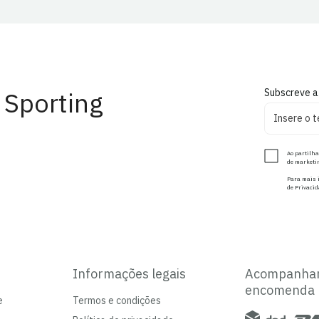
 Sporting
Subscreve a
Ao partilha
de marketin
Para mais i
de Privacid
Informações legais
Acompanha
encomenda
e
Termos e condições