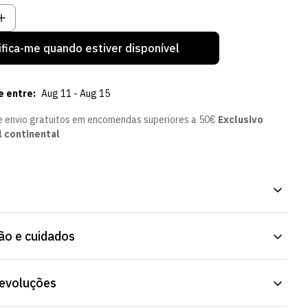
ifica-me quando estiver disponível
e entre:
Aug 11 - Aug 15
e envio gratuitos em encomendas superiores a 50€
Exclusivo
l continental
ng Pink - Menina, com o emblema do Sporting Clube de Portugal.
o e cuidados
ável, para dentro e fora de casa. Artigo oficial do Sporting Clube
devoluções