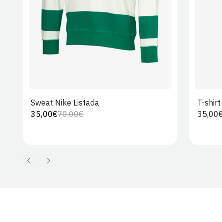
Sweat Nike Listada
T-shir
35,00€
70,00€
Preço
35,00
Preço
Preço
regula
regular
de
venda