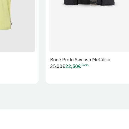
Boné Preto Swoosh Metálico
Sócio
Preço
25,00€
22,50€
Preço
regular
de
Sócio