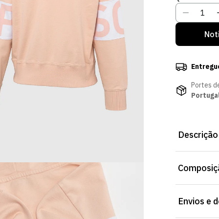
Not
Entregu
Portes d
Portuga
Descrição
Hoodie Rosa 1
Composiçã
para o dia a 
Envios e 