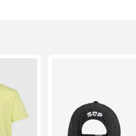
XL
2XL
S/M
M/L
L/XL