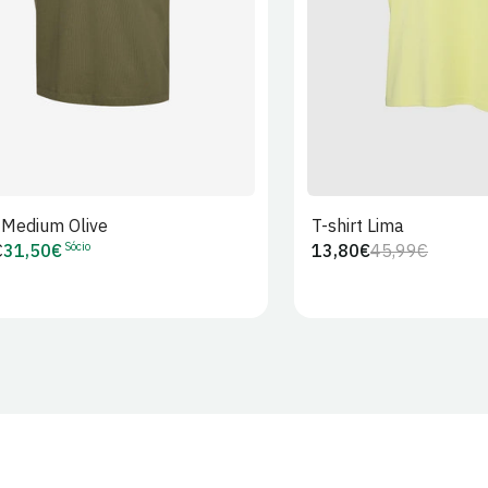
t Medium Olive
T-shirt Lima
Sócio
€
31,50€
13,80€
45,99€
Preço
Preço
Preço
r
de
regular
de
Sócio
venda