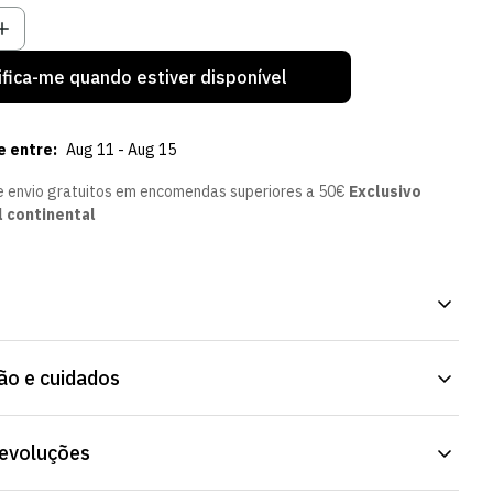
ifica-me quando estiver disponível
e entre:
Aug 11 - Aug 15
e envio gratuitos em encomendas superiores a 50€
Exclusivo
l continental
906 - Mulher, peça oficial para os dias mais frios. Corte pensado
o e cuidados
dia, dentro e fora de casa. Já disponível na Loja Verde Online.
devoluções