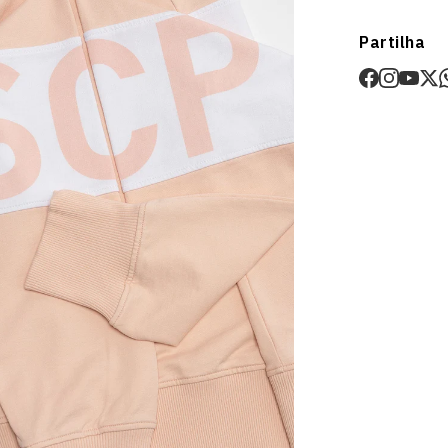
Envios
Partilha
Prazo estima
O valor dos p
Devoluções
30 dias após
Artigos pers
Para mais in
Devoluções
.