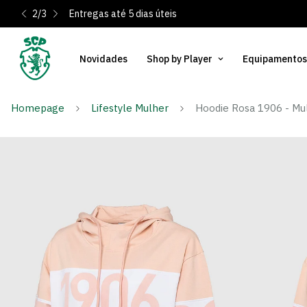
2
/
3
Entregas até 5 dias úteis
Novidades
Shop by Player
Equipamentos
Homepage
Lifestyle Mulher
Hoodie Rosa 1906 - Mu