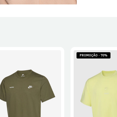
PROMOÇÃO - 70%
S
M
L
XL
2XL
S
M
L