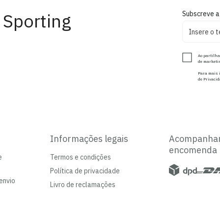
 Sporting
Subscreve a
Ao partilha
de marketin
Para mais i
de Privacid
Informações legais
Acompanha
encomenda
e
Termos e condições
Política de privacidade
envio
Livro de reclamações