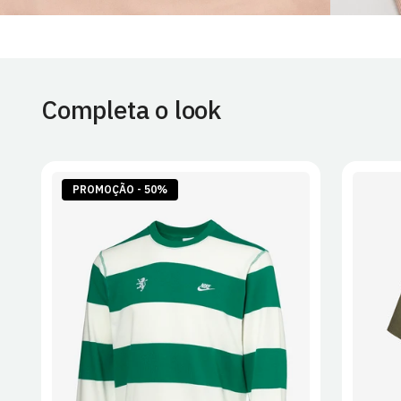
Completa o look
PROMOÇÃO - 50%
S
M
L
XL
2XL