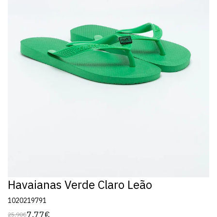
Havaianas Verde Claro Leão
1020219791
7,77€
25,90€
Preço
Preço