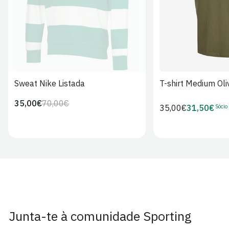
Sweat Nike Listada
T-shirt Medium Oli
35,00€
70,00€
Preço
Preço
Sócio
Preço
35,00€
31,50€
Preço
regular
de
regular
de
venda
Sócio
Junta-te à comunidade Sporting