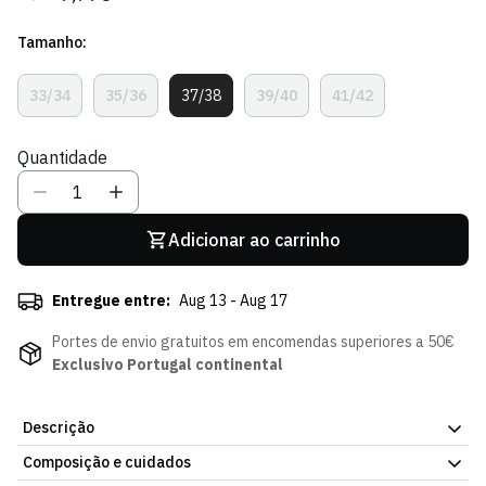
regular
de
Tamanho:
venda
33/34
35/36
37/38
39/40
41/42
Variante
Variante
Variante
Variante
Variante
Esgotada
Esgotada
Esgotada
Esgotada
Esgotada
Ou
Ou
Ou
Ou
Ou
Quantidade
Indisponível
Indisponível
Indisponível
Indisponível
Indisponível
Adicionar ao carrinho
Entregue entre:
Aug 13 - Aug 17
Portes de envio gratuitos em encomendas superiores a 50€
Exclusivo Portugal continental
Descrição
Composição e cuidados
Havaianas Verde Claro Leão, acessório da Loja Verde Online.