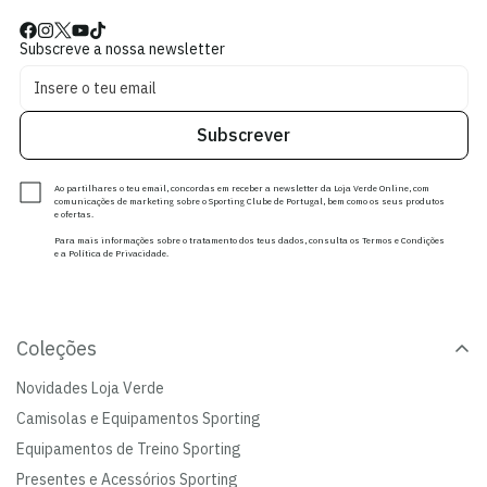
Subscreve a nossa newsletter
Subscrever
Ao partilhares o teu email, concordas em receber a newsletter da Loja Verde Online, com
comunicações de marketing sobre o Sporting Clube de Portugal, bem como os seus produtos
e ofertas.
Para mais informações sobre o tratamento dos teus dados, consulta os Termos e Condições
e a Política de Privacidade.
Coleções
Novidades Loja Verde
Camisolas e Equipamentos Sporting
Equipamentos de Treino Sporting
Presentes e Acessórios Sporting