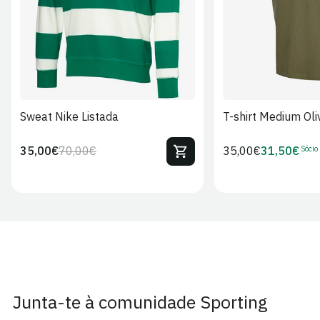
Sweat Nike Listada
T-shirt Medium Oli
Sócio
35,00€
70,00€
Preço
35,00€
31,50€
Preço
Preço
Preço
regular
regular
de
de
venda
Sócio
Junta-te à comunidade Sporting