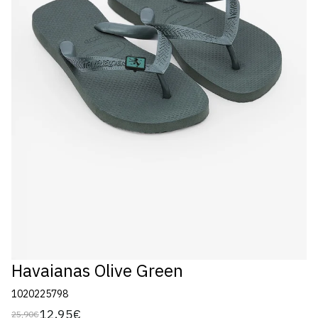
Havaianas Olive Green
1020225798
12,95€
25,90€
Preço
Preço