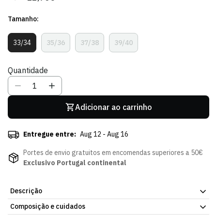
regular
de
Tamanho:
venda
33/34
35/36
37/38
39/40
Variante
Variante
Variante
Variante
Esgotada
Esgotada
Esgotada
Esgotada
Ou
Ou
Ou
Ou
Quantidade
Indisponível
Indisponível
Indisponível
Indisponível
Adicionar ao carrinho
Entregue entre:
Aug 12 - Aug 16
Portes de envio gratuitos em encomendas superiores a 50€
Exclusivo Portugal continental
Descrição
Composição e cuidados
Havaianas Olive Green, com o emblema do Sporting Clube de