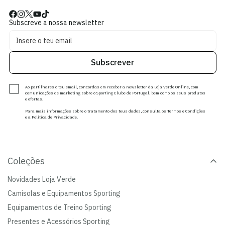
Subscreve a nossa newsletter
Subscrever
Ao partilhares o teu email, concordas em receber a newsletter da Loja Verde Online, com
comunicações de marketing sobre o Sporting Clube de Portugal, bem como os seus produtos
e ofertas.
Para mais informações sobre o tratamento dos teus dados, consulta os Termos e Condições
e a Política de Privacidade.
Coleções
Novidades Loja Verde
Camisolas e Equipamentos Sporting
Equipamentos de Treino Sporting
Presentes e Acessórios Sporting