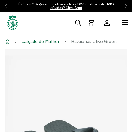
És Sócio? Regista-te e ativa os teus 10% de desconto
Tens
dúvidas? Clica Aqui
Calçado de Mulher
Havaianas Olive Green