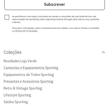
Subscrever
Ao partilhares o teu email, concordas em receber a newsletter da Loja Verde Online, com
comunicações de marketing sobre o Sporting Clube de Portugal, bem como os seus produtos
e ofertas.
Para mais informações sobre o tratamento dos teus dados, consulta os Termos e Condições
e a Política de Privacidade.
Coleções
Novidades Loja Verde
Camisolas e Equipamentos Sporting
Equipamentos de Treino Sporting
Presentes e Acessórios Sporting
Retro & Vintage Sporting
Lifestyle Sporting
Saldos Sporting