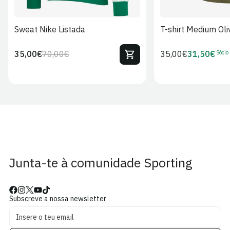
Sweat Nike Listada
T-shirt Medium Oli
Sócio
35,00€
70,00€
Preço
35,00€
31,50€
Preço
Preço
Preço
regular
regular
de
de
venda
Sócio
Junta-te à comunidade Sporting
Subscreve a nossa newsletter