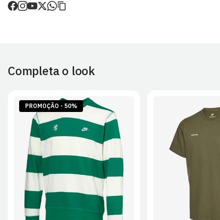
de envio.
O valor dos portes é calculado no checkout.
Devoluções
30 dias após a recepção da encomenda - aplicam-se
Termos e
Condições.
Completa o look
Artigos personalizados não podem ser devolvidos.
Para mais informações, consulta a página de
Métodos e Custos
de Envio
e
Devoluções
.
PROMOÇÃO - 50%
S
M
L
XL
2XL
S
M
L