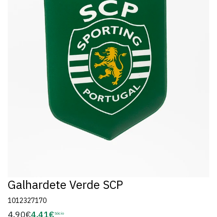
Galhardete Verde SCP
1012327170
4,90€
4,41€
Preço
Sócio
Preço