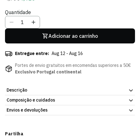
regular
de
Quantidade
Sócio
Adicionar ao carrinho
Entregue entre:
Aug 12 - Aug 16
Portes de envio gratuitos em encomendas superiores a 50€
Exclusivo Portugal continental
Descrição
Composição e cuidados
Decora o teu espaço com o orgulho do Sporting CP. O Galhardete
Verde SCP tem o emblema oficial do clube em verde vibrante,
Envios e devoluções
perfeito para o quarto, o escritório ou qualquer espaço que
mereça o toque leonino. A prenda ideal para qualquer adepto
Envios
sportinguista que quer mostrar a sua paixão em cada parede.
Prazo estimado de entrega varia consoante o destino e método
Partilha