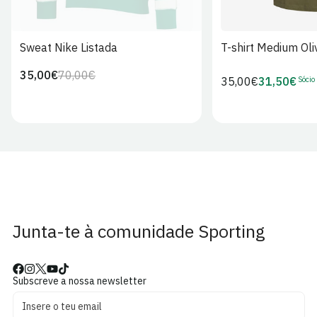
Sweat Nike Listada
T-shirt Medium Oli
35,00€
70,00€
Preço
Preço
Sócio
Preço
35,00€
31,50€
Preço
regular
de
regular
de
venda
Sócio
Junta-te à comunidade Sporting
Subscreve a nossa newsletter