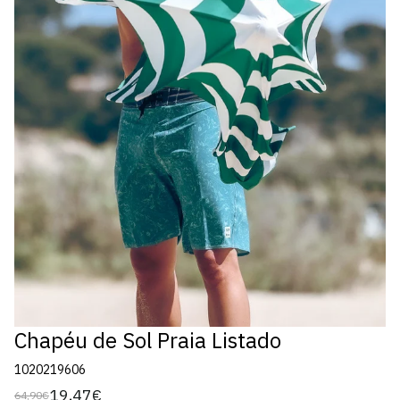
Chapéu de Sol Praia Listado
1020219606
19,47€
64,90€
Preço
Preço