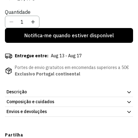
regular
de
Quantidade
venda
Notifica-me quando estiver disponível
Entregue entre:
Aug 13 - Aug 17
Portes de envio gratuitos em encomendas superiores a 50€
Exclusivo Portugal continental
Descrição
Composição e cuidados
Chapéu de Sol Praia Listado, acessório da Loja Verde Online.
Material confortável, para uso prolongado. Já disponível na Loja
Envios e devoluções
Verde Online.
Envios
Prazo estimado de entrega varia consoante o destino e método
Partilha