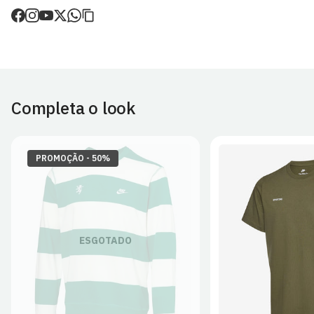
de envio.
O valor dos portes é calculado no checkout.
Devoluções
30 dias após a recepção da encomenda - aplicam-se
Termos e
Condições.
Completa o look
Artigos personalizados não podem ser devolvidos.
Para mais informações, consulta a página de
Métodos e Custos
de Envio
e
Devoluções
.
PROMOÇÃO - 50%
S
M
L
ESGOTADO