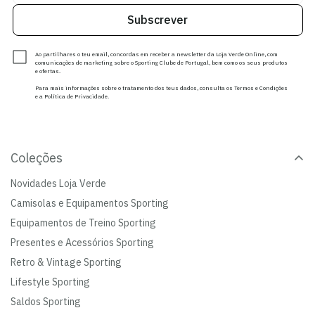
Subscrever
Ao partilhares o teu email, concordas em receber a newsletter da Loja Verde Online, com
comunicações de marketing sobre o Sporting Clube de Portugal, bem como os seus produtos
e ofertas.
Para mais informações sobre o tratamento dos teus dados, consulta os Termos e Condições
e a Política de Privacidade.
Coleções
Novidades Loja Verde
Camisolas e Equipamentos Sporting
Equipamentos de Treino Sporting
Presentes e Acessórios Sporting
Retro & Vintage Sporting
Lifestyle Sporting
Saldos Sporting