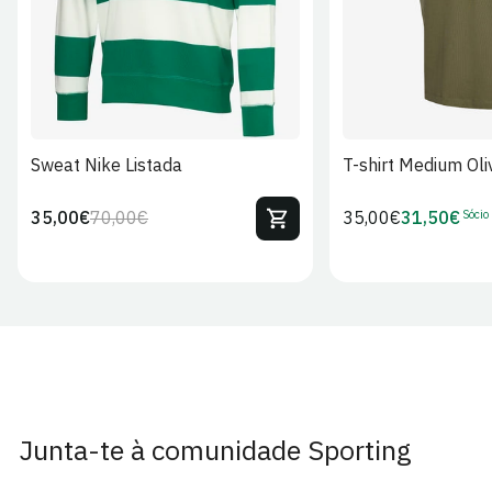
Sweat Nike Listada
T-shirt Medium Oli
Sócio
35,00€
70,00€
Preço
35,00€
31,50€
Preço
Preço
Preço
regular
regular
de
de
venda
Sócio
Junta-te à comunidade Sporting