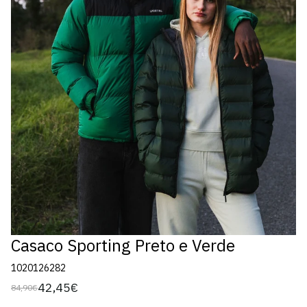
Casaco Sporting Preto e Verde
1020126282
42,45€
84,90€
Preço
Preço
regular
de