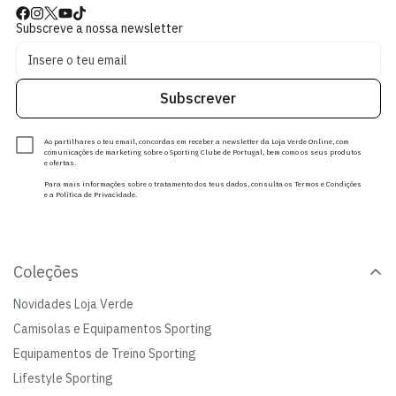
Subscreve a nossa newsletter
Subscrever
Ao partilhares o teu email, concordas em receber a newsletter da Loja Verde Online, com
comunicações de marketing sobre o Sporting Clube de Portugal, bem como os seus produtos
e ofertas.
Para mais informações sobre o tratamento dos teus dados, consulta os Termos e Condições
e a Política de Privacidade.
Coleções
Novidades Loja Verde
Camisolas e Equipamentos Sporting
Equipamentos de Treino Sporting
Lifestyle Sporting