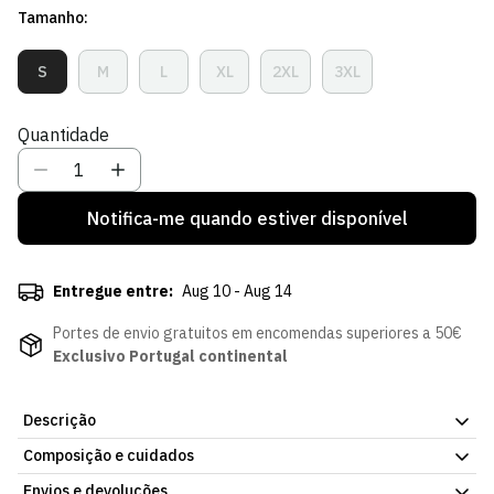
Tamanho:
venda
S
M
L
XL
2XL
3XL
Variante
Variante
Variante
Variante
Variante
Variante
Esgotada
Esgotada
Esgotada
Esgotada
Esgotada
Esgotada
Ou
Ou
Ou
Ou
Ou
Ou
Quantidade
Indisponível
Indisponível
Indisponível
Indisponível
Indisponível
Indisponível
Notifica-me quando estiver disponível
Entregue entre:
Aug 10 - Aug 14
Portes de envio gratuitos em encomendas superiores a 50€
Exclusivo Portugal continental
Descrição
Composição e cuidados
Enfrenta os dias frios com o Casaco Sporting Preto e
Verde.
Com um design funcional e detalhes que refletem a
Envios e devoluções