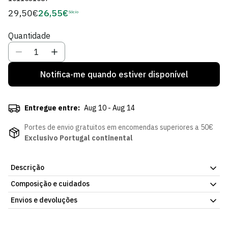
29,50€
26,55€
Preço
Sócio
Preço
regular
de
Quantidade
Sócio
Notifica-me quando estiver disponível
Entregue entre:
Aug 10 - Aug 14
Portes de envio gratuitos em encomendas superiores a 50€
Exclusivo Portugal continental
Descrição
Composição e cuidados
Mantém os teus cartões e o dinheiro organizados com o estilo do
Sporting CP. A Carteira Preta Linha Verde com Presilha tem
Envios e devoluções
Dimensões Carteira: 12X9CM
design discreto com detalhe da linha verde do clube,
compartimentos para cartões e notas e dobra ao meio para um
Envios