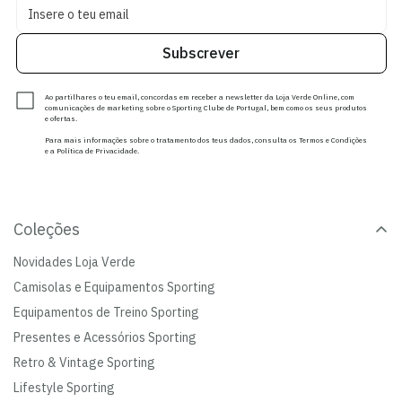
Subscrever
Ao partilhares o teu email, concordas em receber a newsletter da Loja Verde Online, com
comunicações de marketing sobre o Sporting Clube de Portugal, bem como os seus produtos
e ofertas.
Para mais informações sobre o tratamento dos teus dados, consulta os Termos e Condições
e a Política de Privacidade.
Coleções
Novidades Loja Verde
Camisolas e Equipamentos Sporting
Equipamentos de Treino Sporting
Presentes e Acessórios Sporting
Retro & Vintage Sporting
Lifestyle Sporting