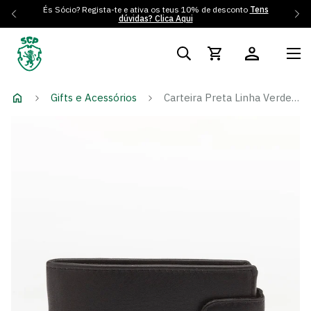
És Sócio? Regista-te e ativa os teus 10% de desconto
Tens
dúvidas? Clica Aqui
Gifts e Acessórios
Carteira Preta Linha Verde com Presilha