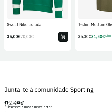
Sweat Nike Listada
T-shirt Medium Oli
Sócio
35,00€
70,00€
Preço
35,00€
31,50€
Preço
Preço
Preço
regular
regular
de
de
venda
Sócio
Junta-te à comunidade Sporting
Subscreve a nossa newsletter