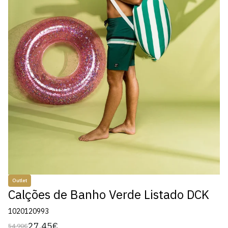
Outlet
Calções de Banho Verde Listado DCK
1020120993
27,45€
54,90€
Preço
Preço