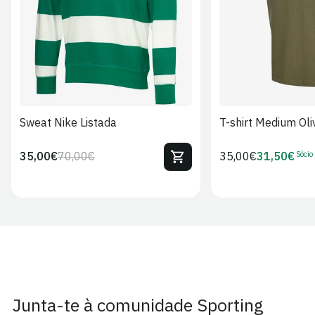
S
M
L
XL
2XL
S
M
L
Sweat Nike Listada
T-shirt Medium Oli
Sócio
35,00€
70,00€
Preço
35,00€
31,50€
Preço
Preço
Preço
regular
regular
de
de
venda
Sócio
Junta-te à comunidade Sporting